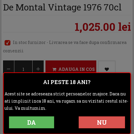
De Montal Vintage 1976 70cl
1,025.00 lei
In stoc furnizor - Livrarea se va face dupa confirmarea
comenzii
ADAUGA IN COS
AI PESTE 18 ANI?
Acest site se adreseaza strict persoanelor majore. Daca nu
Categoria:
Cognac & Armagnac
ati implinit inca 18 ani, va rugam sa nu vizitati restul site-
ului. Va multumim.
Distribuie:
DA
NU
Rating: