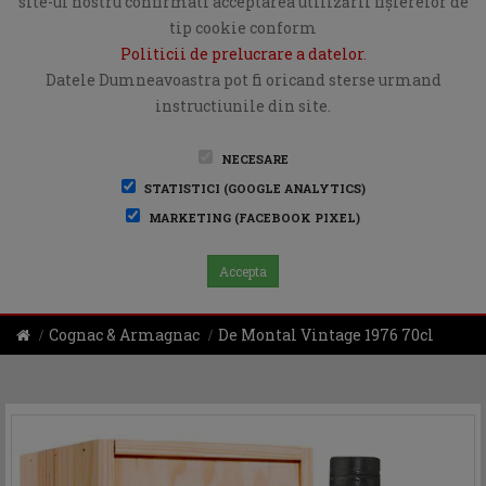
site-ul nostru confirmati acceptarea utilizării fişierelor de
tip cookie conform
Politicii de prelucrare a datelor
.
Datele Dumneavoastra pot fi oricand sterse urmand
instructiunile din site.
NECESARE
STATISTICI (GOOGLE ANALYTICS)
MARKETING (FACEBOOK PIXEL)
Accepta
Cognac & Armagnac
De Montal Vintage 1976 70cl