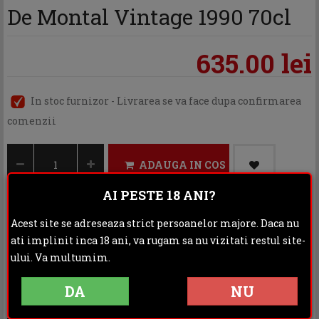
De Montal Vintage 1990 70cl
635.00 lei
In stoc furnizor - Livrarea se va face dupa confirmarea
comenzii
ADAUGA IN COS
AI PESTE 18 ANI?
Acest site se adreseaza strict persoanelor majore. Daca nu
Categoria:
Cognac & Armagnac
ati implinit inca 18 ani, va rugam sa nu vizitati restul site-
ului. Va multumim.
Distribuie:
DA
NU
Rating: