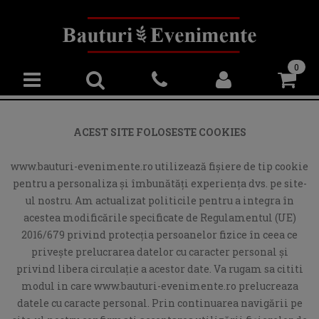
0
ACEST SITE FOLOSESTE COOKIES
www.bauturi-evenimente.ro utilizează fişiere de tip cookie
pentru a personaliza și îmbunătăți experiența dvs. pe site-
ul nostru. Am actualizat politicile pentru a integra în
acestea modificările specificate de Regulamentul (UE)
2016/679 privind protecția persoanelor fizice în ceea ce
privește prelucrarea datelor cu caracter personal și
privind libera circulație a acestor date. Va rugam sa cititi
modul in care www.bauturi-evenimente.ro prelucreaza
datele cu caracte personal. Prin continuarea navigării pe