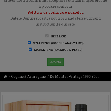
site-ul nostru confirmati acceptarea utilizării fişierelor de
tip cookie conform
Politicii de prelucrare a datelor
.
Datele Dumneavoastra pot fi oricand sterse urmand
instructiunile din site.
NECESARE
STATISTICI (GOOGLE ANALYTICS)
MARKETING (FACEBOOK PIXEL)
Accepta
Cognac & Armagnac
De Montal Vintage 1990 70cl