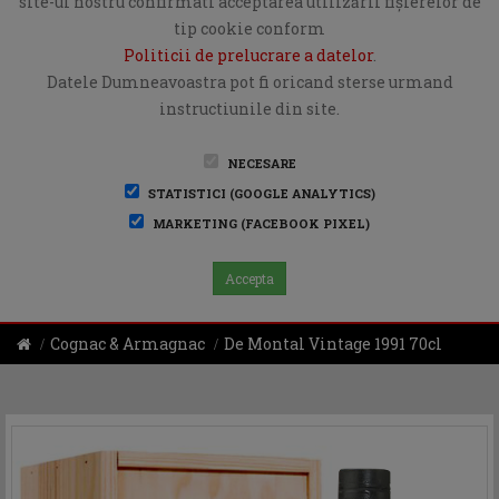
site-ul nostru confirmati acceptarea utilizării fişierelor de
tip cookie conform
Politicii de prelucrare a datelor
.
Datele Dumneavoastra pot fi oricand sterse urmand
instructiunile din site.
NECESARE
STATISTICI (GOOGLE ANALYTICS)
MARKETING (FACEBOOK PIXEL)
Accepta
Cognac & Armagnac
De Montal Vintage 1991 70cl