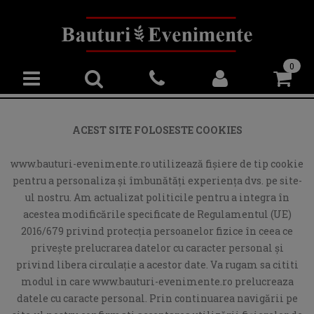
0
ACEST SITE FOLOSESTE COOKIES
www.bauturi-evenimente.ro utilizează fişiere de tip cookie
pentru a personaliza și îmbunătăți experiența dvs. pe site-
ul nostru. Am actualizat politicile pentru a integra în
acestea modificările specificate de Regulamentul (UE)
2016/679 privind protecția persoanelor fizice în ceea ce
privește prelucrarea datelor cu caracter personal și
privind libera circulație a acestor date. Va rugam sa cititi
modul in care www.bauturi-evenimente.ro prelucreaza
datele cu caracte personal. Prin continuarea navigării pe