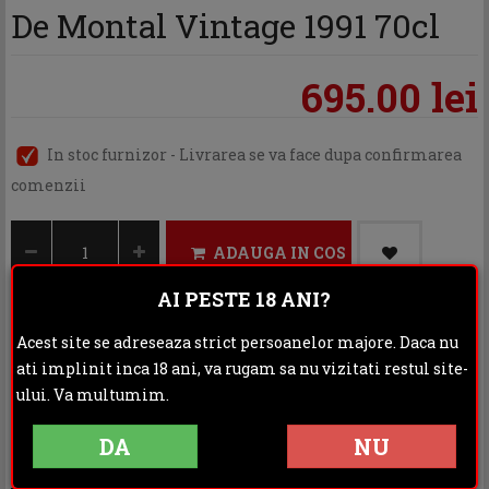
De Montal Vintage 1991 70cl
695.00 lei
In stoc furnizor - Livrarea se va face dupa confirmarea
comenzii
ADAUGA IN COS
AI PESTE 18 ANI?
Acest site se adreseaza strict persoanelor majore. Daca nu
Categoria:
Cognac & Armagnac
ati implinit inca 18 ani, va rugam sa nu vizitati restul site-
ului. Va multumim.
Distribuie:
DA
NU
Rating: