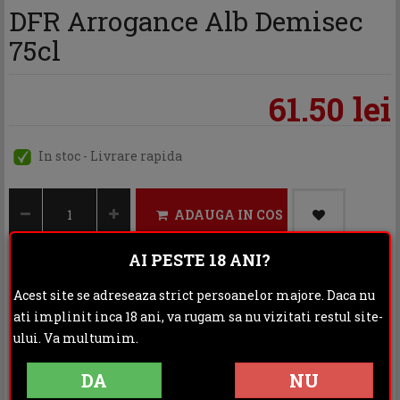
DFR Arrogance Alb Demisec
75cl
61.50 lei
In stoc - Livrare rapida
ADAUGA IN COS
AI PESTE 18 ANI?
Acest site se adreseaza strict persoanelor majore. Daca nu
Categoria:
Vinuri
ati implinit inca 18 ani, va rugam sa nu vizitati restul site-
ului. Va multumim.
Distribuie:
DA
NU
Rating: