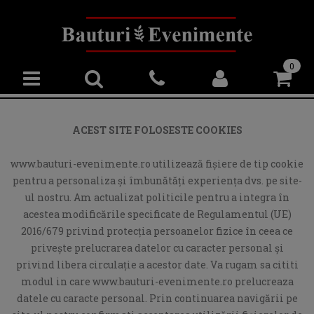
0
ACEST SITE FOLOSESTE COOKIES
www.bauturi-evenimente.ro utilizează fişiere de tip cookie
pentru a personaliza și îmbunătăți experiența dvs. pe site-
ul nostru. Am actualizat politicile pentru a integra în
acestea modificările specificate de Regulamentul (UE)
2016/679 privind protecția persoanelor fizice în ceea ce
privește prelucrarea datelor cu caracter personal și
privind libera circulație a acestor date. Va rugam sa cititi
modul in care www.bauturi-evenimente.ro prelucreaza
datele cu caracte personal. Prin continuarea navigării pe