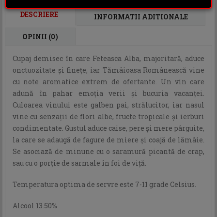
DESCRIERE
INFORMATII ADITIONALE
OPINII (0)
Cupaj demisec în care Feteasca Alba, majoritară, aduce
onctuozitate şi fineţe, iar Tămâioasa Românească vine
cu note aromatice extrem de ofertante. Un vin care
adună în pahar emoţia verii şi bucuria vacanţei.
Culoarea vinului este galben pai, strălucitor, iar nasul
vine cu senzaţii de flori albe, fructe tropicale şi ierburi
condimentate. Gustul aduce caise, pere şi mere pârguite,
la care se adaugă de fagure de miere şi coajă de lămâie.
Se asociază de minune cu o saramură picantă de crap,
sau cu o porţie de sarmale în foi de viţă.
Temperatura optima de servre este 7-11 grade Celsius.
Alcool 13.50%