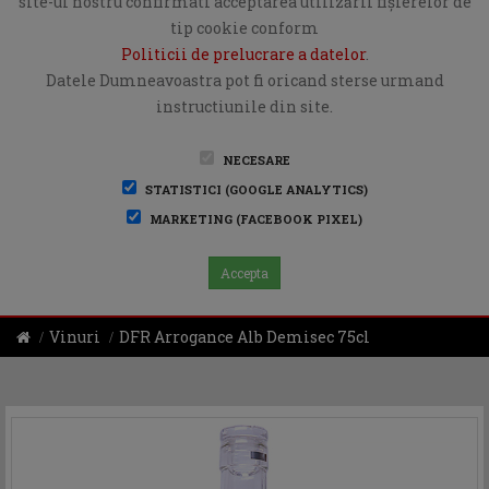
site-ul nostru confirmati acceptarea utilizării fişierelor de
tip cookie conform
Politicii de prelucrare a datelor
.
Datele Dumneavoastra pot fi oricand sterse urmand
instructiunile din site.
NECESARE
STATISTICI (GOOGLE ANALYTICS)
MARKETING (FACEBOOK PIXEL)
Accepta
Vinuri
DFR Arrogance Alb Demisec 75cl