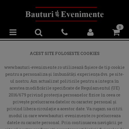
0
ACEST SITE FOLOSESTE COOKIES
www.bauturi-evenimente.ro utilizează fişiere de tip cookie
pentru a personaliza și îmbunătăți experiența dvs. pe site-
ul nostru. Am actualizat politicile pentru a integra în
acestea modificările specificate de Regulamentul (UE)
2016/679 privind protecția persoanelor fizice în ceea ce
privește prelucrarea datelor cu caracter personal și
privind libera circulație a acestor date. Va rugam sa cititi
modul in care www.bauturi-evenimente.ro prelucreaza
datele cu caracte personal. Prin continuarea navigării pe