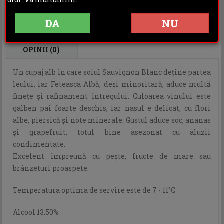
Rating:
DA
NU
DESCRIERE
INFORMATII ADITIONALE
OPINII (0)
Un cupaj alb în care soiul Sauvignon Blanc deţine partea
leului, iar Feteasca Albă, deşi minoritară, aduce multă
fineţe şi rafinament întregului. Culoarea vinului este
galben pai foarte deschis, iar nasul e delicat, cu flori
albe, piersică şi note minerale. Gustul aduce soc, ananas
şi grapefruit, totul bine asezonat cu aluzii
condimentate.
Excelent împreună cu peşte, fructe de mare sau
brânzeturi proaspete.
Temperatura optima de servire este de 7 - 11°C
Alcool 13.50%