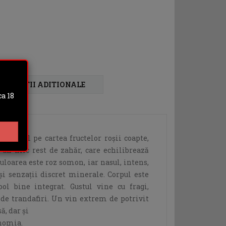
FORMATII ADITIONALE
a 18
acă totul pe cartea fructelor roşii coapte,
i un mic rest de zahăr, care echilibrează
uloarea este roz somon, iar nasul, intens,
şi senzaţii discret minerale. Corpul este
ool bine integrat. Gustul vine cu fragi,
 de trandafiri. Un vin extrem de potrivit
ă, dar şi
onomia.