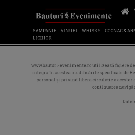
SAMPANIE
VINURI
WHISKY
COGNAC & A
LICHIOR
www.bauturi-evenimente.ro utilizează fişiere de t
integra în acestea modificările specificate de R
personal și privind libera circulație a acesto
continuarea navigări
Datel