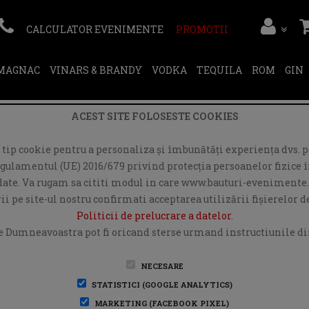
CALCULATOR EVENIMENTE
PROMOTII
RMAGNAC
VINARS & BRANDY
VODKA
TEQUILA
ROM
GIN
ACEST SITE FOLOSESTE COOKIES
ip cookie pentru a personaliza și îmbunătăți experiența dvs. pe
egulamentul (UE) 2016/679 privind protecția persoanelor fizice în
r date. Va rugam sa cititi modul in care www.bauturi-evenimente.
i pe site-ul nostru confirmati acceptarea utilizării fişierelor 
Politicii de prelucrare a datelor
.
e Dumneavoastra pot fi oricand sterse urmand instructiunile din
NECESARE
STATISTICI (GOOGLE ANALYTICS)
MARKETING (FACEBOOK PIXEL)