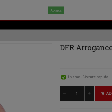
Accepta
DFR Arrogance
In stoc - Livrare rapida
AD