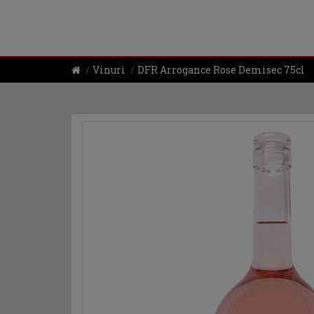
Vinuri
DFR Arrogance Rose Demisec 75cl