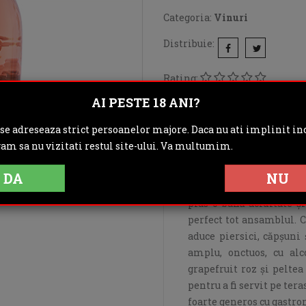
Categoria:
Vinuri
Distribuie:
Rating:
AI PESTE 18 ANI?
DESCRIERE
IN
 se adreseaza strict persoanelor majore. Daca nu ati implinit inc
OPINII (0)
gam sa nu vizitati restul site-ului. Va multumim.
DA
NU
Un rozé zglobiu, care jo
plus o bună aciditate ş
perfect tot ansamblul. C
aduce piersici, căpşuni 
amplu, onctuos, cu alc
grapefruit roz şi peltea
pentru a fi servit pe teras
foarte generos cu gastr