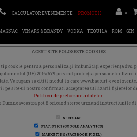
CALCULATOR EVENIMENTE
PROMOTII
RMAGNAC
VINARS & BRANDY
VODKA
TEQUILA
ROM
GIN
ACEST SITE FOLOSESTE COOKIES
ip cookie pentru a personaliza și îmbunătăți experiența dvs. pe
egulamentul (UE) 2016/679 privind protecția persoanelor fizice în
r date. Va rugam sa cititi modul in care www.bauturi-evenimente.
i pe site-ul nostru confirmati acceptarea utilizării fişierelor 
Politicii de prelucrare a datelor
.
e Dumneavoastra pot fi oricand sterse urmand instructiunile din
NECESARE
STATISTICI (GOOGLE ANALYTICS)
MARKETING (FACEBOOK PIXEL)