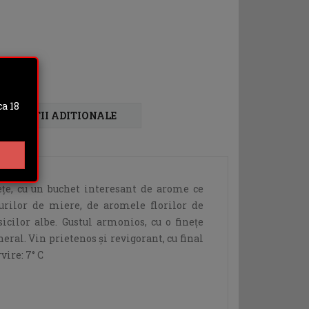
a 18
FORMATII ADITIONALE
ețe, cu un buchet interesant de arome ce
urilor de miere, de aromele florilor de
icilor albe. Gustul armonios, cu o finețe
eral. Vin prietenos şi revigorant, cu final
vire: 7° C