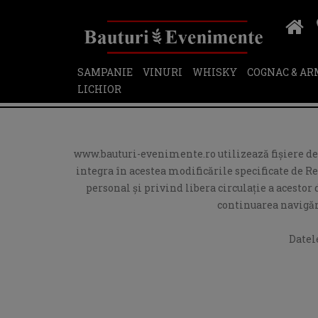
SAMPANIE
VINURI
WHISKY
COGNAC & A
LICHIOR
www.bauturi-evenimente.ro utilizează fişiere de t
integra în acestea modificările specificate de R
personal și privind libera circulație a acesto
continuarea navigări
Datel