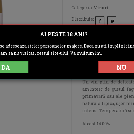
Categoria:
Vinuri
Distribuie:
AI PESTE 18 ANI?
Rating:
 se adreseaza strict persoanelor majore. Daca nu ati implinit inc
DESCRIERE
IN
gam sa nu vizitati restul site-ului. Va multumim.
OPINII (0)
DA
NU
Un vin plin de delicat
amintesc de gustul fag
primavără sau ale piers
naturală tipică, ușor min
intens. Temperatură ser
Alcool 14.00%