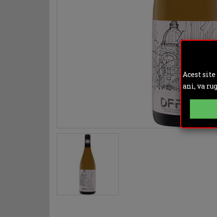
Acest site
ani, va ru