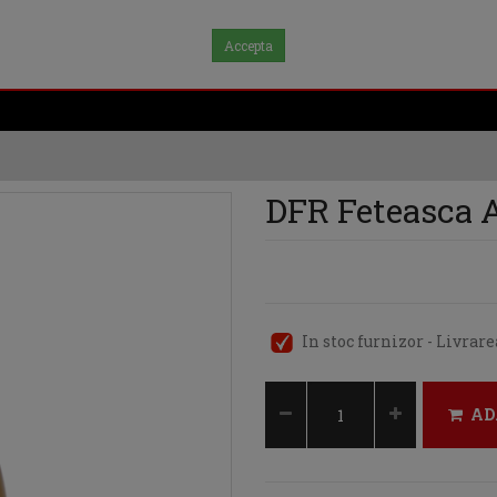
Accepta
DFR Feteasca A
In stoc furnizor - Livrar
AD