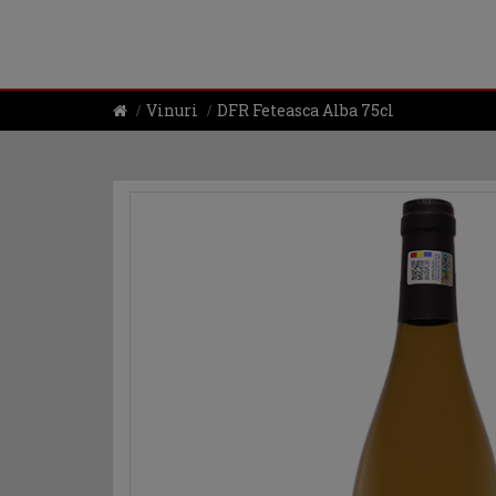
Vinuri
DFR Feteasca Alba 75cl