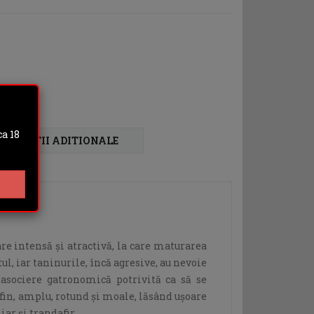
a 18
FORMATII ADITIONALE
re intensă şi atractivă, la care maturarea
l, iar taninurile, încă agresive, au nevoie
asociere gatronomică potrivită ca să se
fin, amplu, rotund și moale, lăsând ușoare
ar și trandafir.