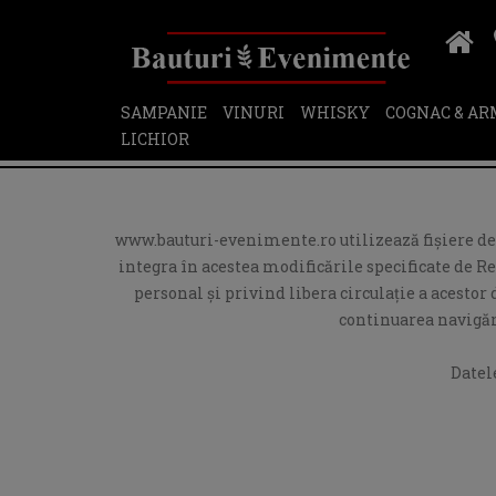
SAMPANIE
VINURI
WHISKY
COGNAC & A
LICHIOR
www.bauturi-evenimente.ro utilizează fişiere de t
integra în acestea modificările specificate de R
personal și privind libera circulație a acesto
continuarea navigări
Datel