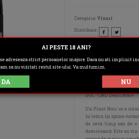
Categoria:
Vinuri
Distribuie:
Rating:
AI PESTE 18 ANI?
 se adreseaza strict persoanelor majore. Daca nu ati implinit inc
DESCRIERE
IN
gam sa nu vizitati restul site-ului. Va multumim.
OPINII (0)
DA
NU
DOC - CMD Dealu Mare
Un Pinot Noir cu o culoa
în lemn îşi spune cuvântu
de ceva timp sau de o 
domolească. Este un vin 
arome de merișor sau chi