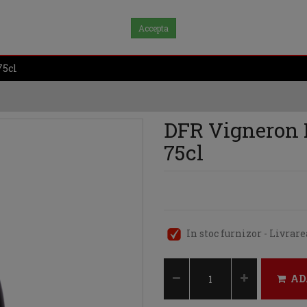
Accepta
75cl
DFR Vigneron P
75cl
In stoc furnizor - Livrar
AD