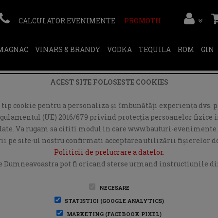
CALCULATOR EVENIMENTE
PROMOTII
RMAGNAC
VINARS & BRANDY
VODKA
TEQUILA
ROM
GIN
ACEST SITE FOLOSESTE COOKIES
ip cookie pentru a personaliza și îmbunătăți experiența dvs. pe
egulamentul (UE) 2016/679 privind protecția persoanelor fizice în
r date. Va rugam sa cititi modul in care www.bauturi-evenimente.
i pe site-ul nostru confirmati acceptarea utilizării fişierelor 
Politicii de prelucrare a datelor
.
e Dumneavoastra pot fi oricand sterse urmand instructiunile din
NECESARE
STATISTICI (GOOGLE ANALYTICS)
MARKETING (FACEBOOK PIXEL)