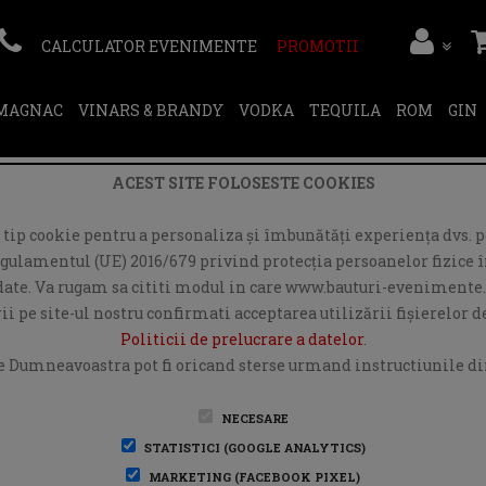
CALCULATOR EVENIMENTE
PROMOTII
RMAGNAC
VINARS & BRANDY
VODKA
TEQUILA
ROM
GIN
ACEST SITE FOLOSESTE COOKIES
ip cookie pentru a personaliza și îmbunătăți experiența dvs. pe
egulamentul (UE) 2016/679 privind protecția persoanelor fizice în
r date. Va rugam sa cititi modul in care www.bauturi-evenimente.
i pe site-ul nostru confirmati acceptarea utilizării fişierelor 
Politicii de prelucrare a datelor
.
e Dumneavoastra pot fi oricand sterse urmand instructiunile din
NECESARE
STATISTICI (GOOGLE ANALYTICS)
MARKETING (FACEBOOK PIXEL)