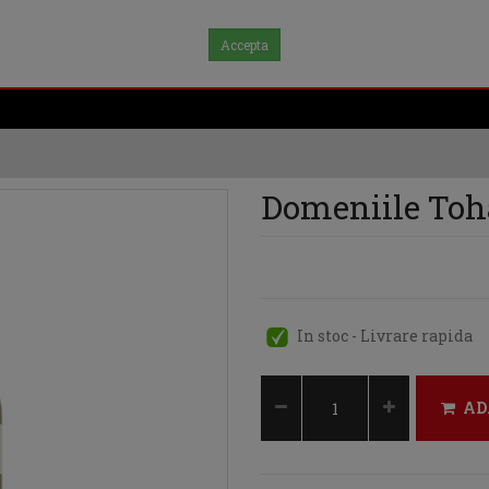
Accepta
Domeniile Toha
In stoc - Livrare rapida
AD