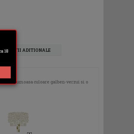
FORMATII ADITIONALE
a 18
, cu o frumoasa culoare galben-verzui si o