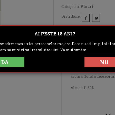
Categoria:
Vinuri
Distribuie:
Rating:
AI PESTE 18 ANI?
DESCRIERE
IN
 se adreseaza strict persoanelor majore. Daca nu ati implinit inc
gam sa nu vizitati restul site-ului. Va multumim.
OPINII (0)
DA
NU
Un vin demisec, fructuos
aroma florala deosebita.
Alcool: 11.50%