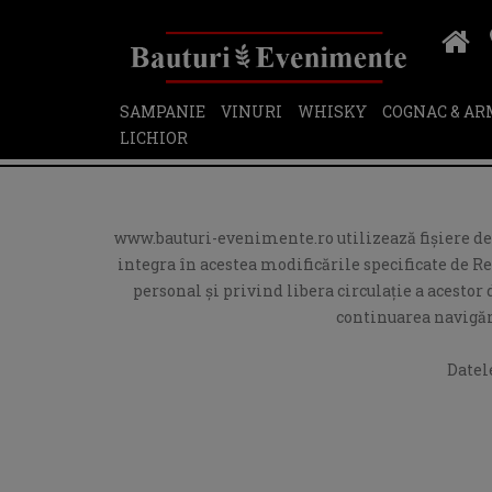
SAMPANIE
VINURI
WHISKY
COGNAC & A
LICHIOR
www.bauturi-evenimente.ro utilizează fişiere de t
integra în acestea modificările specificate de R
personal și privind libera circulație a acesto
continuarea navigări
Datel