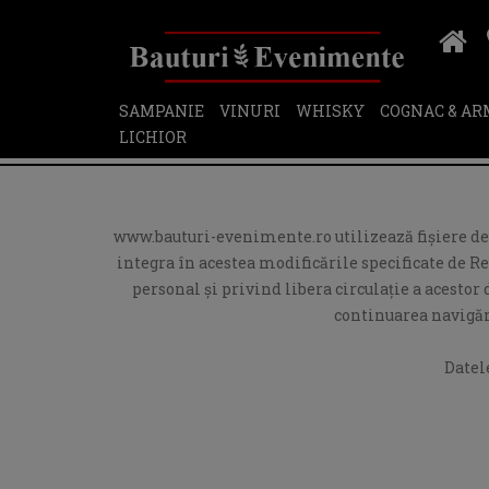
SAMPANIE
VINURI
WHISKY
COGNAC & A
LICHIOR
www.bauturi-evenimente.ro utilizează fişiere de t
integra în acestea modificările specificate de R
personal și privind libera circulație a acesto
continuarea navigări
Datel