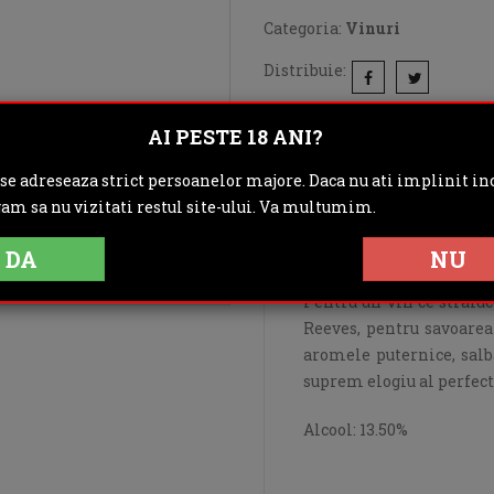
Categoria:
Vinuri
Distribuie:
Rating:
AI PESTE 18 ANI?
DESCRIERE
 se adreseaza strict persoanelor majore. Daca nu ati implinit inc
IN
gam sa nu vizitati restul site-ului. Va multumim.
OPINII (0)
DA
NU
Pentru un vin ce stralu
Reeves, pentru savoarea 
aromele puternice, salb
suprem elogiu al perfect
Alcool: 13.50%