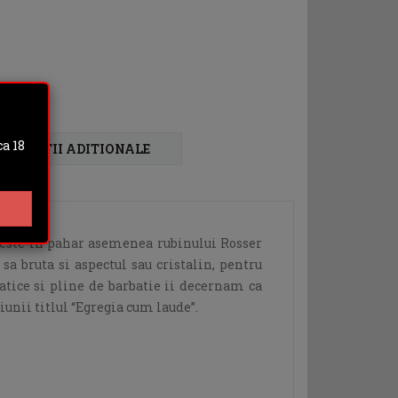
a 18
FORMATII ADITIONALE
ceste in pahar asemenea rubinului Rosser
sa bruta si aspectul sau cristalin, pentru
atice si pline de barbatie ii decernam ca
iunii titlul “Egregia cum laude”.