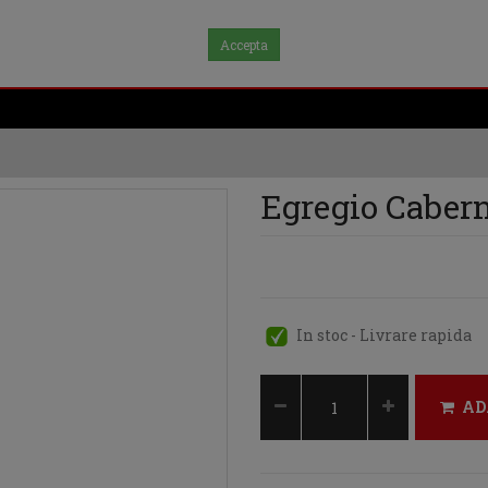
Accepta
Egregio Caber
In stoc - Livrare rapida
AD