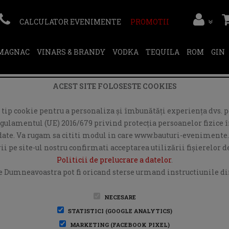
CALCULATOR EVENIMENTE
PROMOTII
RMAGNAC
VINARS & BRANDY
VODKA
TEQUILA
ROM
GIN
ACEST SITE FOLOSESTE COOKIES
ip cookie pentru a personaliza și îmbunătăți experiența dvs. pe
egulamentul (UE) 2016/679 privind protecția persoanelor fizice în
r date. Va rugam sa cititi modul in care www.bauturi-evenimente.
i pe site-ul nostru confirmati acceptarea utilizării fişierelor 
Politicii de prelucrare a datelor
.
e Dumneavoastra pot fi oricand sterse urmand instructiunile din
NECESARE
STATISTICI (GOOGLE ANALYTICS)
MARKETING (FACEBOOK PIXEL)