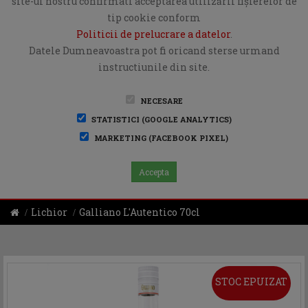
site-ul nostru confirmati acceptarea utilizării fişierelor de
tip cookie conform
Politicii de prelucrare a datelor
.
Datele Dumneavoastra pot fi oricand sterse urmand
instructiunile din site.
NECESARE
STATISTICI (GOOGLE ANALYTICS)
MARKETING (FACEBOOK PIXEL)
Accepta
Lichior
Galliano L'Autentico 70cl
STOC EPUIZAT