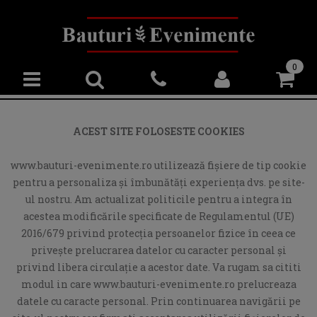
0
ACEST SITE FOLOSESTE COOKIES
www.bauturi-evenimente.ro utilizează fişiere de tip cookie
pentru a personaliza și îmbunătăți experiența dvs. pe site-
ul nostru. Am actualizat politicile pentru a integra în
acestea modificările specificate de Regulamentul (UE)
2016/679 privind protecția persoanelor fizice în ceea ce
privește prelucrarea datelor cu caracter personal și
privind libera circulație a acestor date. Va rugam sa cititi
modul in care www.bauturi-evenimente.ro prelucreaza
datele cu caracte personal. Prin continuarea navigării pe