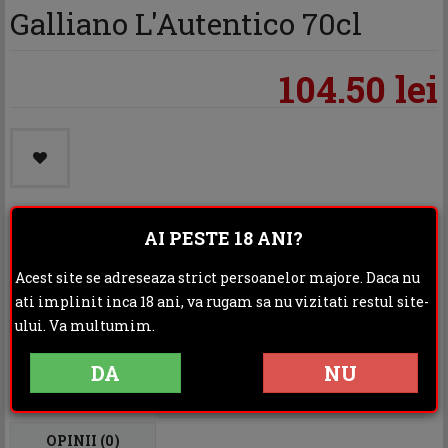
Galliano L'Autentico 70cl
104.50 lei
AI PESTE 18 ANI?
Categoria:
Lichior
Acest site se adreseaza strict persoanelor majore. Daca nu
Distribuie:
ati implinit inca 18 ani, va rugam sa nu vizitati restul site-
ului. Va multumim.
Rating:
DA
NU
DESCRIERE
INFORMATII ADITIONALE
OPINII (0)