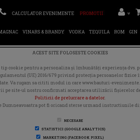
CALCULATOR EVENIMENTE
PROMOTII
RMAGNAC
VINARS & BRANDY
VODKA
TEQUILA
ROM
GIN
ACEST SITE FOLOSESTE COOKIES
ip cookie pentru a personaliza și îmbunătăți experiența dvs. pe
egulamentul (UE) 2016/679 privind protecția persoanelor fizice în
r date. Va rugam sa cititi modul in care www.bauturi-evenimente.
i pe site-ul nostru confirmati acceptarea utilizării fişierelor 
Politicii de prelucrare a datelor
.
e Dumneavoastra pot fi oricand sterse urmand instructiunile din
NECESARE
STATISTICI (GOOGLE ANALYTICS)
MARKETING (FACEBOOK PIXEL)