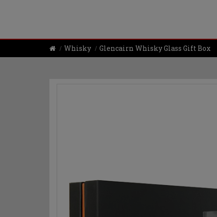
Whisky
Glencairn Whisky Glass Gift Box