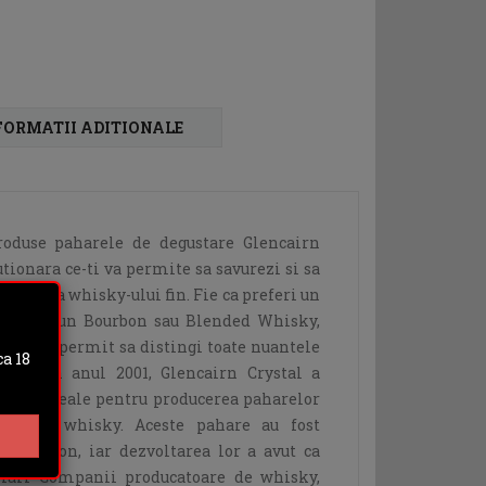
FORMATII ADITIONALE
roduse paharele de degustare Glencairn
ionara ce-ti va permite sa savurezi si sa
xitatea whisky-ului fin. Fie ca preferi un
Whisky, un Bourbon sau Blended Whisky,
nica iti permit sa distingi toate nuantele
a 18
y-ul. In anul 2001, Glencairn Crystal a
ticlei ideale pentru producerea paharelor
 pentru whisky. Aceste pahare au fost
Davidson, iar dezvoltarea lor a avut ca
 mari Companii producatoare de whisky,