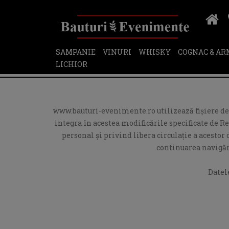
SAMPANIE
VINURI
WHISKY
COGNAC & A
LICHIOR
www.bauturi-evenimente.ro utilizează fişiere de t
integra în acestea modificările specificate de R
personal și privind libera circulație a acesto
continuarea navigări
Datel