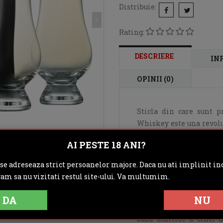
Distribuie:
Rating:
DESCRIERE
IN
OPINII (0)
Sticla din care sunt p
Whiskey este una revolut
simti cu adevarat comple
AI PESTE 18 ANI?
Single Malt, un Irish 
aceste pahare cu gura co
 se adreseaza strict persoanelor majore. Daca nu ati implinit inc
pe care le ofera whisk
gam sa nu vizitati restul site-ului. Va multumim.
rezolvat identificarea s
de degustare folosite
DA
NU
proiectate de Raymond 
baza schitele a cinci