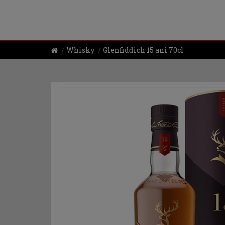
Whisky
Glenfiddich 15 ani 70cl