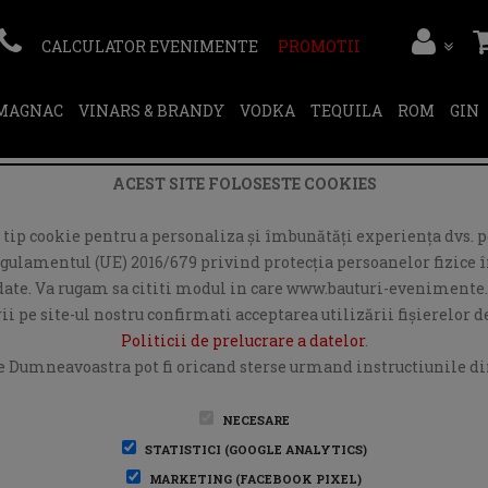
CALCULATOR EVENIMENTE
PROMOTII
RMAGNAC
VINARS & BRANDY
VODKA
TEQUILA
ROM
GIN
ACEST SITE FOLOSESTE COOKIES
ip cookie pentru a personaliza și îmbunătăți experiența dvs. pe
egulamentul (UE) 2016/679 privind protecția persoanelor fizice în
r date. Va rugam sa cititi modul in care www.bauturi-evenimente.
i pe site-ul nostru confirmati acceptarea utilizării fişierelor 
Politicii de prelucrare a datelor
.
e Dumneavoastra pot fi oricand sterse urmand instructiunile din
NECESARE
STATISTICI (GOOGLE ANALYTICS)
MARKETING (FACEBOOK PIXEL)