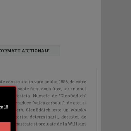
FORMATII ADITIONALE
te construita in vara anului 1886, de catre
u cei sapte fii si doua fiice, iar in anul
azele acesteia. Numele de “Glenfiddich”
 si se traduce “valea cerbului”, de aici si
a 18
aza un cerb. Glenfiddich este un whisky
miat, datorita determinarii, dorintei de
, valori pastrate si preluate de la William