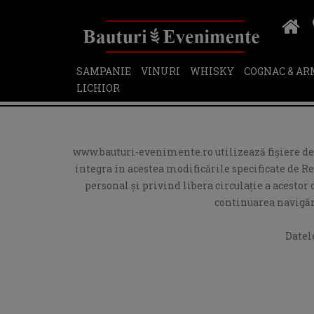
SAMPANIE
VINURI
WHISKY
COGNAC & A
LICHIOR
www.bauturi-evenimente.ro utilizează fişiere de t
integra în acestea modificările specificate de R
personal și privind libera circulație a acesto
continuarea navigări
Datel