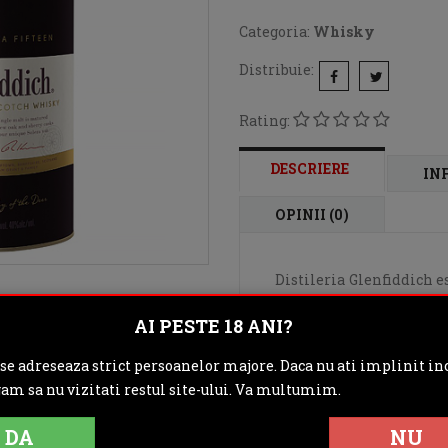
Categoria:
Whisky
Distribuie:
Rating:
DESCRIERE
IN
OPINII (0)
Distileria Glenfiddich es
William Grant impreuna c
AI PESTE 18 ANI?
1887 reusesc sa puna b
provine din limba galeza
 se adreseaza strict persoanelor majore. Daca nu ati implinit inc
eticheta ce intruchipe
gam sa nu vizitati restul site-ului. Va multumim.
foarte apreciat si pre
perfectionare si pasiune
DA
NU
Grant.