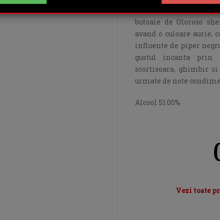
Glenfiddich Distillery 
butoaie de Oloroso she
avand o culoare aurie, c
influente de piper negru
gustul incanta prin 
scortisoara, ghimbir si 
urmate de note condime
Alcool 51.00%
Vezi toate p