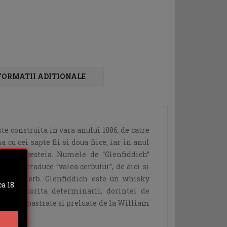
FORMATII ADITIONALE
te construita in vara anului 1886, de catre
u cei sapte fii si doua fiice, iar in anul
azele acesteia. Numele de “Glenfiddich”
 si se traduce “valea cerbului”, de aici si
aza un cerb. Glenfiddich este un whisky
a 18
miat, datorita determinarii, dorintei de
, valori pastrate si preluate de la William