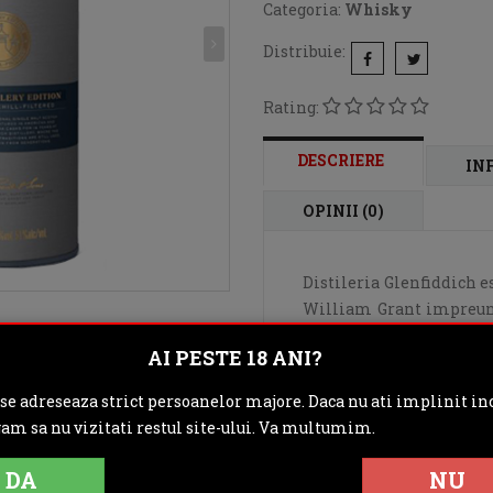
Categoria:
Whisky
Distribuie:
Rating:
DESCRIERE
IN
OPINII (0)
Distileria Glenfiddich es
William Grant impreuna c
1887 reusesc sa puna b
AI PESTE 18 ANI?
provine din limba galeza
eticheta ce intruchipe
 se adreseaza strict persoanelor majore. Daca nu ati implinit inc
foarte apreciat si pre
gam sa nu vizitati restul site-ului. Va multumim.
perfectionare si pasiune
Grant.
DA
NU