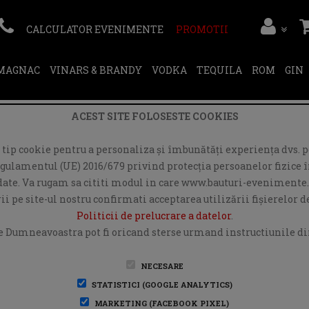
CALCULATOR EVENIMENTE
PROMOTII
RMAGNAC
VINARS & BRANDY
VODKA
TEQUILA
ROM
GIN
ACEST SITE FOLOSESTE COOKIES
ip cookie pentru a personaliza și îmbunătăți experiența dvs. pe
egulamentul (UE) 2016/679 privind protecția persoanelor fizice în
r date. Va rugam sa cititi modul in care www.bauturi-evenimente.
i pe site-ul nostru confirmati acceptarea utilizării fişierelor 
Politicii de prelucrare a datelor
.
e Dumneavoastra pot fi oricand sterse urmand instructiunile din
NECESARE
STATISTICI (GOOGLE ANALYTICS)
MARKETING (FACEBOOK PIXEL)