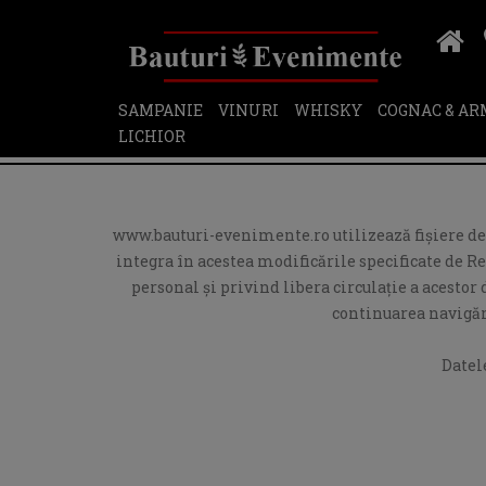
SAMPANIE
VINURI
WHISKY
COGNAC & A
LICHIOR
www.bauturi-evenimente.ro utilizează fişiere de t
integra în acestea modificările specificate de R
personal și privind libera circulație a acesto
continuarea navigări
Datel