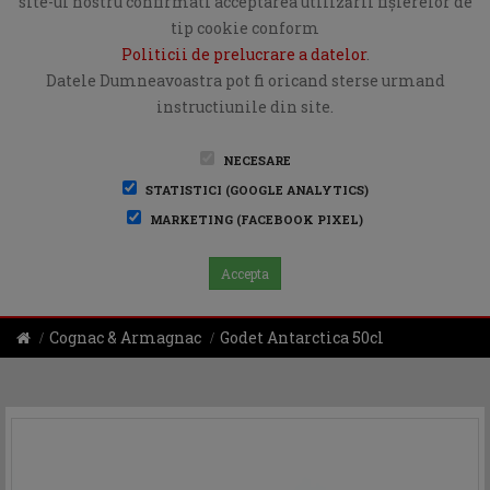
site-ul nostru confirmati acceptarea utilizării fişierelor de
tip cookie conform
Politicii de prelucrare a datelor
.
Datele Dumneavoastra pot fi oricand sterse urmand
instructiunile din site.
NECESARE
STATISTICI (GOOGLE ANALYTICS)
MARKETING (FACEBOOK PIXEL)
Accepta
Cognac & Armagnac
Godet Antarctica 50cl