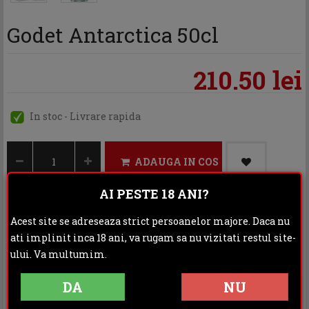
Godet Antarctica 50cl
210.50 lei
In stoc - Livrare rapida
ADAUGA IN COS
AI PESTE 18 ANI?
Acest site se adreseaza strict persoanelor majore. Daca nu
Categoria:
Cognac & Armagnac
ati implinit inca 18 ani, va rugam sa nu vizitati restul site-
ului. Va multumim.
Distribuie:
DA
NU
Rating: