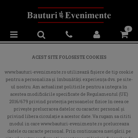
0
ACEST SITE FOLOSESTE COOKIES
www.bauturi-evenimente.ro utilizează fişiere de tip cookie
pentru a personaliza și îmbunătăți experiența dvs. pe site-
ul nostru. Am actualizat politicile pentru a integra în
acestea modificările specificate de Regulamentul (UE)
2016/679 privind protecția persoanelor fizice în ceea ce
privește prelucrarea datelor cu caracter personal și
privind libera circulație a acestor date. Va rugam sa cititi
modul in care www.bauturi-evenimente.ro prelucreaza
datele cu caracte personal. Prin continuarea navigării pe