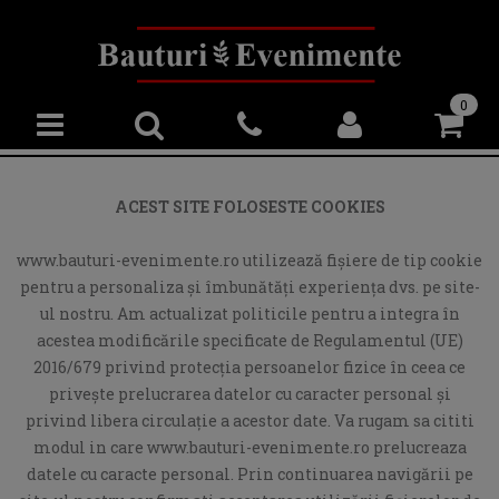
0
ACEST SITE FOLOSESTE COOKIES
www.bauturi-evenimente.ro utilizează fişiere de tip cookie
pentru a personaliza și îmbunătăți experiența dvs. pe site-
ul nostru. Am actualizat politicile pentru a integra în
acestea modificările specificate de Regulamentul (UE)
2016/679 privind protecția persoanelor fizice în ceea ce
privește prelucrarea datelor cu caracter personal și
privind libera circulație a acestor date. Va rugam sa cititi
modul in care www.bauturi-evenimente.ro prelucreaza
datele cu caracte personal. Prin continuarea navigării pe