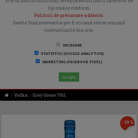
site-ul nostru confirmati acceptarea utilizării fişierelor de
tip cookie conform
Politicii de prelucrare a datelor
.
Datele Dumneavoastra pot fi oricand sterse urmand
instructiunile din site.
NECESARE
STATISTICI (GOOGLE ANALYTICS)
MARKETING (FACEBOOK PIXEL)
Accepta
Vodka
Grey Goose 70cl
- 19 %