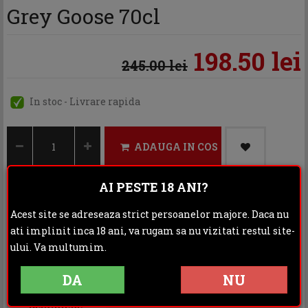
Grey Goose 70cl
198.50 lei
245.00 lei
In stoc - Livrare rapida
ADAUGA IN COS
AI PESTE 18 ANI?
Acest site se adreseaza strict persoanelor majore. Daca nu
Categoria:
Vodka
ati implinit inca 18 ani, va rugam sa nu vizitati restul site-
Distribuie:
ului. Va multumim.
Rating:
DA
NU