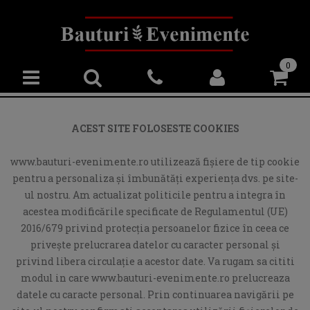
0
ACEST SITE FOLOSESTE COOKIES
www.bauturi-evenimente.ro utilizează fişiere de tip cookie
pentru a personaliza și îmbunătăți experiența dvs. pe site-
ul nostru. Am actualizat politicile pentru a integra în
acestea modificările specificate de Regulamentul (UE)
2016/679 privind protecția persoanelor fizice în ceea ce
privește prelucrarea datelor cu caracter personal și
privind libera circulație a acestor date. Va rugam sa cititi
modul in care www.bauturi-evenimente.ro prelucreaza
datele cu caracte personal. Prin continuarea navigării pe