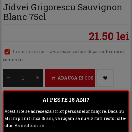
Jidvei Grigorescu Sauvignon
Blanc 75cl
21.50 lei
In stoc furnizor - Livrarea se va face dupa confirmarea
comenzii
ADAUGA IN COS
AI PESTE 18 ANI?
Categoria:
Vinuri
Acest site se adreseaza strict persoanelor majore. Daca nu
ati implinit inca 18 ani, va rugam sa nu vizitati restul site-
Distribuie:
ului. Va multumim.