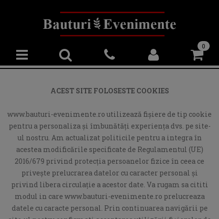
0
ACEST SITE FOLOSESTE COOKIES
www.bauturi-evenimente.ro utilizează fişiere de tip cookie
pentru a personaliza și îmbunătăți experiența dvs. pe site-
ul nostru. Am actualizat politicile pentru a integra în
acestea modificările specificate de Regulamentul (UE)
2016/679 privind protecția persoanelor fizice în ceea ce
privește prelucrarea datelor cu caracter personal și
privind libera circulație a acestor date. Va rugam sa cititi
modul in care www.bauturi-evenimente.ro prelucreaza
datele cu caracte personal. Prin continuarea navigării pe