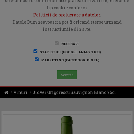
site-ul nostru confirmati acceptarea utilizării fişierelor de
tip cookie conform
Politicii de prelucrare a datelor
.
Datele Dumneavoastra pot fi oricand sterse urmand
instructiunile din site.
NECESARE
STATISTICI (GOOGLE ANALYTICS)
MARKETING (FACEBOOK PIXEL)
Accepta
Vinuri
Jidvei Grigorescu Sauvignon Blanc 75cl