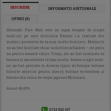
DESCRIERE
INFORMATII ADITIONALE
OPINII (0)
Hatozaki Pure Malt este un cupaj elegant de single
malt-uri pe care distileria Kaikyo l-a realizat din
malțuri provenite de la mai multe distilerii. Malțurile
nu au fost distilate chiar la distileria Kaikyo – cel puțin
nu pentru această ediție. Totuși, ele au fost maturate în
butoaie și amestecate la fața locului. Aceste single malt-
uri au fost păstrate în diverse tipuri de butoaie: butoaie
folosite anterior pentru sherry, butoaie ex-bourbon și
butoaie din lemn de stejar japonez Mizunara.
Alcool:46.00%
0733 932 197