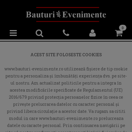
0
ACEST SITE FOLOSESTE COOKIES
www.bauturi-evenimente.ro utilizează fişiere de tip cookie
pentru a personaliza și îmbunătăți experiența dvs. pe site-
ul nostru. Am actualizat politicile pentru a integra în
acestea modificările specificate de Regulamentul (UE)
2016/679 privind protecția persoanelor fizice în ceea ce
privește prelucrarea datelor cu caracter personal și
privind libera circulație a acestor date. Va rugam sa cititi
modul in care www.bauturi-evenimente.ro prelucreaza
datele cu caracte personal. Prin continuarea navigării pe