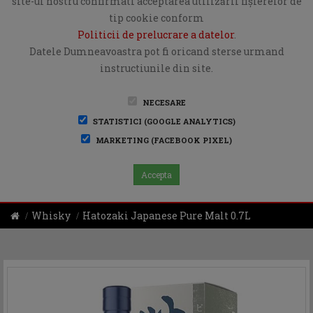
site-ul nostru confirmati acceptarea utilizării fişierelor de
tip cookie conform
Politicii de prelucrare a datelor
.
Datele Dumneavoastra pot fi oricand sterse urmand
instructiunile din site.
NECESARE
STATISTICI (GOOGLE ANALYTICS)
MARKETING (FACEBOOK PIXEL)
Accepta
Whisky
Hatozaki Japanese Pure Malt 0.7L