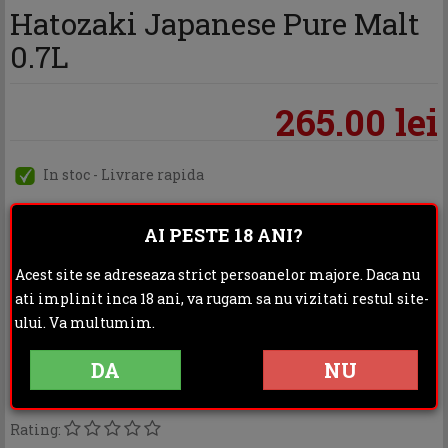
Hatozaki Japanese Pure Malt
0.7L
265.00 lei
In stoc - Livrare rapida
AI PESTE 18 ANI?
ADAUGA IN COS
Acest site se adreseaza strict persoanelor majore. Daca nu
ati implinit inca 18 ani, va rugam sa nu vizitati restul site-
ului. Va multumim.
Categoria:
Whisky
DA
NU
Distribuie:
Rating: