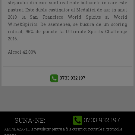
stejarului din care sunt realizate butoaiele in care este
pastrat. Este dublu castigator al Medaliei de aur in anul
2018 la San Francisco World Spirits si World
Wine&Spirits. De asemenea, se bucura de un scoring
ridicat, 96% de puncte la Ultimate Spirits Challenge
2016.
Alcool 42.00%
0733 932 197
0733 932 197
SUNA-NE:
ABONEAZA-TE la newsletter pentru a fi la curent cu noutatile si promotiile
noastre