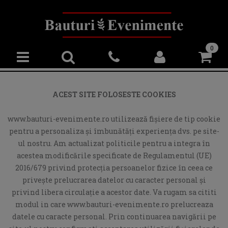
0
ACEST SITE FOLOSESTE COOKIES
www.bauturi-evenimente.ro utilizează fişiere de tip cookie
pentru a personaliza și îmbunătăți experiența dvs. pe site-
ul nostru. Am actualizat politicile pentru a integra în
acestea modificările specificate de Regulamentul (UE)
2016/679 privind protecția persoanelor fizice în ceea ce
privește prelucrarea datelor cu caracter personal și
privind libera circulație a acestor date. Va rugam sa cititi
modul in care www.bauturi-evenimente.ro prelucreaza
datele cu caracte personal. Prin continuarea navigării pe