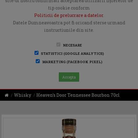
site-ul nostru confirmati acceptarea utilizării fişierelor de
tip cookie conform
Politicii de prelucrare a datelor
.
Datele Dumneavoastra pot fi oricand sterse urmand
instructiunile din site.
NECESARE
STATISTICI (GOOGLE ANALYTICS)
MARKETING (FACEBOOK PIXEL)
Accepta
Whisky
Heaven's Door Tennessee Bourbon 70cl