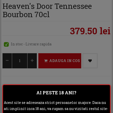
Heaven's Door Tennessee
Bourbon 70cl
379.50 lei
In stoc - Livrare rapida
ADAUGA IN COS
Categoria:
Whisky
AI PESTE 18 ANI?
Distribuie:
Acest site se adreseaza strict persoanelor majore. Daca nu
Rating:
ati implinit inca 18 ani, va rugam sa nu vizitati restul site-