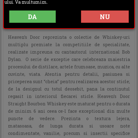
ului. Va multumim.
DESCRIERE
INFORMATII ADITIONALE
DA
NU
OPINII (0)
Heaven’s Door reprezinta o colectie de Whiskey-uri
multiplu premiate la competitiile de specialitate,
realizate impreuna cu cantautorul international Bob
Dylan. O serie de exceptie care celebreaza maiestria
procesului de distilare, artele frumoase, muzica, cu alte
cuvinte, viata. Atentia pentru detalii, pasiunea si
priceperea sunt “cheia” pentru realizarea acestor sticle;
de la designul cu totul deosebit, pana la continutul
regasit in interiorul fiecarei sticle. Heaven’s Door
Straight Bourbon Whiskey este maturat pentru o durata
de minim 6 ani ceea ce-l face exceptional din multe
puncte de vedere. Prezinta o textura lejera,
matasoasa, de lunga durata si usoare note
condimentate, vanilie, precum si insertii specifice