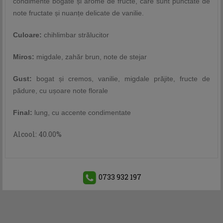
condimente bogate și arome de fructe, care sunt punctate de
note fructate și nuanțe delicate de vanilie.
Culoare:
chihlimbar strălucitor
Miros:
migdale, zahăr brun, note de stejar
Gust:
bogat și cremos, vanilie, migdale prăjite, fructe de
pădure, cu ușoare note florale
Final:
lung, cu accente condimentate
Alcool: 40.00%
0733 932 197