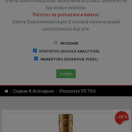
site-ul nostru confirmati acceptarea utilizării fişierelor de
tip cookie conform
Politicii de prelucrare a datelor
.
Datele Dumneavoastra pot fi oricand sterse urmand
instructiunile din site.
NECESARE
STATISTICI (GOOGLE ANALYTICS)
MARKETING (FACEBOOK PIXEL)
Accepta
Cognac & Armagnac
Hennessy VS 70cl
- 19 %