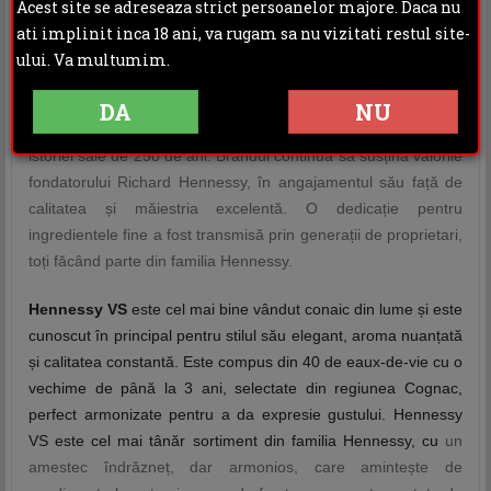
DESCRIERE
Acest site se adreseaza strict persoanelor majore. Daca nu
INFORMATII ADITIONALE
ati implinit inca 18 ani, va rugam sa nu vizitati restul site-
OPINII (0)
ului. Va multumim.
Echilibrul cognac-ului Hennessy între putere și eleganță l-a
DA
NU
făcut popular printre milioane de cunoscători de-a lungul
istoriei sale de 250 de ani. Brandul continuă să susțină valorile
fondatorului Richard Hennessy, în angajamentul său față de
calitatea și măiestria excelentă. O dedicație pentru
ingredientele fine a fost transmisă prin generații de proprietari,
toți făcând parte din familia Hennessy.
Hennessy VS
este cel mai bine vândut conaic din lume și este
cunoscut în principal pentru stilul său elegant, aroma nuanțată
și calitatea constantă. Este compus din 40 de eaux-de-vie cu o
vechime de până la 3 ani, selectate din regiunea Cognac,
perfect armonizate pentru a da expresie gustului. Hennessy
VS este cel mai tânăr sortiment din familia Hennessy, cu
un
amestec îndrăzneț, dar armonios, care amintește de