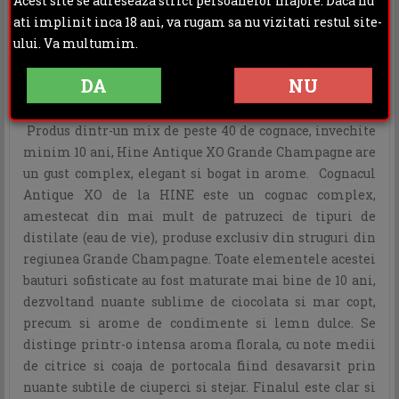
Acest site se adreseaza strict persoanelor majore. Daca nu
Rating:
ati implinit inca 18 ani, va rugam sa nu vizitati restul site-
ului. Va multumim.
DESCRIERE
INFORMATII ADITIONALE
DA
NU
OPINII (0)
Produs dintr-un mix de peste 40 de cognace, invechite
minim 10 ani, Hine Antique XO Grande Champagne are
un gust complex, elegant si bogat in arome. Cognacul
Antique XO de la HINE este un cognac complex,
amestecat din mai mult de patruzeci de tipuri de
distilate (eau de vie), produse exclusiv din struguri din
regiunea Grande Champagne. Toate elementele acestei
bauturi sofisticate au fost maturate mai bine de 10 ani,
dezvoltand nuante sublime de ciocolata si mar copt,
precum si arome de condimente si lemn dulce. Se
distinge printr-o intensa aroma florala, cu note medii
de citrice si coaja de portocala fiind desavarsit prin
nuante subtile de ciuperci si stejar. Finalul este clar si