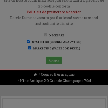
site-ul nostru confirmati acceptarea utilizării fişierelor de
tip cookie conform
Politicii de prelucrare a datelor
.
Datele Dumneavoastra pot fi oricand sterse urmand
instructiunile din site.
NECESARE
STATISTICI (GOOGLE ANALYTICS)
MARKETING (FACEBOOK PIXEL)
Accepta
Cognac & Armagnac
Hine Antique XO Grande Champagne 70cl