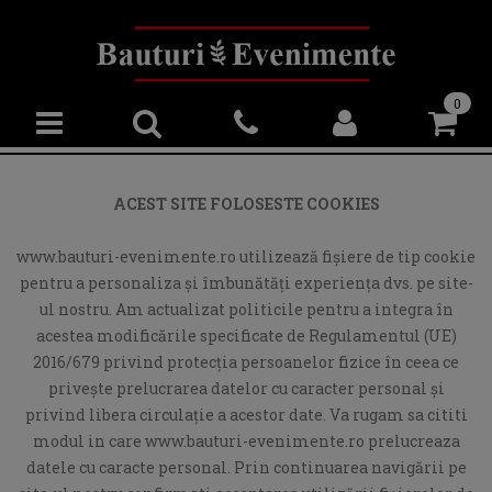
0
ACEST SITE FOLOSESTE COOKIES
www.bauturi-evenimente.ro utilizează fişiere de tip cookie
pentru a personaliza și îmbunătăți experiența dvs. pe site-
ul nostru. Am actualizat politicile pentru a integra în
acestea modificările specificate de Regulamentul (UE)
2016/679 privind protecția persoanelor fizice în ceea ce
privește prelucrarea datelor cu caracter personal și
privind libera circulație a acestor date. Va rugam sa cititi
modul in care www.bauturi-evenimente.ro prelucreaza
datele cu caracte personal. Prin continuarea navigării pe