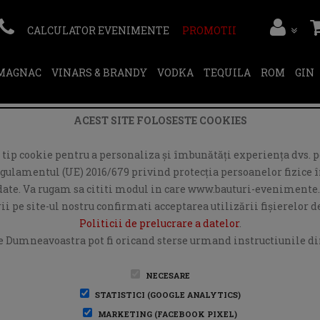
CALCULATOR EVENIMENTE
PROMOTII
RMAGNAC
VINARS & BRANDY
VODKA
TEQUILA
ROM
GIN
ACEST SITE FOLOSESTE COOKIES
ip cookie pentru a personaliza și îmbunătăți experiența dvs. pe
egulamentul (UE) 2016/679 privind protecția persoanelor fizice în
r date. Va rugam sa cititi modul in care www.bauturi-evenimente.
i pe site-ul nostru confirmati acceptarea utilizării fişierelor 
Politicii de prelucrare a datelor
.
e Dumneavoastra pot fi oricand sterse urmand instructiunile din
NECESARE
STATISTICI (GOOGLE ANALYTICS)
MARKETING (FACEBOOK PIXEL)