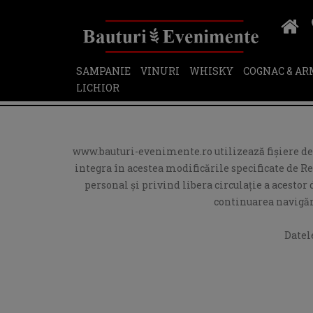
SAMPANIE
VINURI
WHISKY
COGNAC & A
LICHIOR
www.bauturi-evenimente.ro utilizează fişiere de t
integra în acestea modificările specificate de R
personal și privind libera circulație a acesto
continuarea navigări
Datel