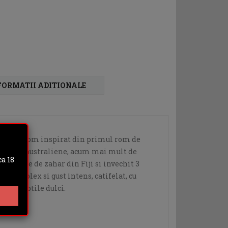
FORMATII ADITIONALE
ste un rom inspirat din primul rom de
oloniile australiene, acum mai mult de
a 18
in trestie de zahar din Fiji si invechit 3
r complex si gust intens, catifelat, cu
note subtile dulci.
his