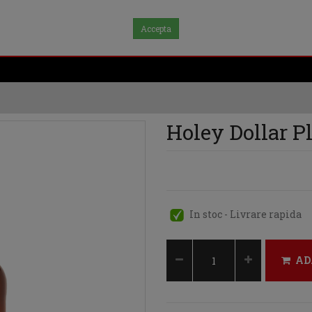
Accepta
Holey Dollar P
In stoc - Livrare rapida
AD