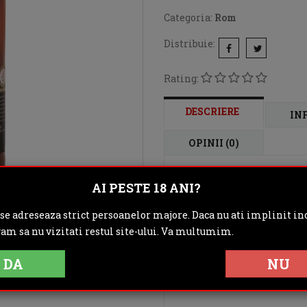
Categoria:
Rom
Distribuie:
Rating:
DESCRIERE
IN
OPINII (0)
AI PESTE 18 ANI?
Holey Dollar Platinum e
calitate disponibil in c
 se adreseaza strict persoanelor majore. Daca nu ati implinit inc
200 de ani. Este produs d
gam sa nu vizitati restul site-ului. Va multumim.
ani, dobandind un caracte
arome de gref, lamaie si 
DA
NU
Culoare:
chihlimbar inc