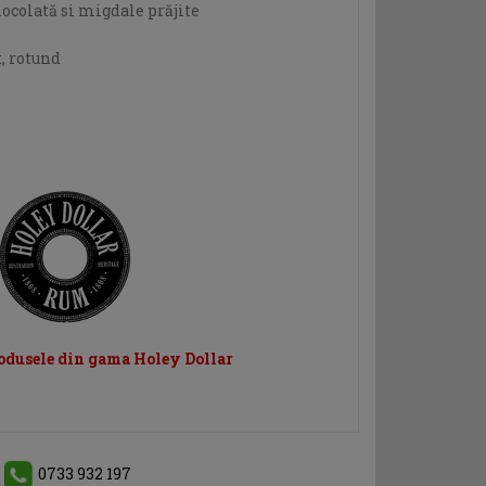
iocolată si migdale prăjite
, rotund
rodusele din gama Holey Dollar
0733 932 197