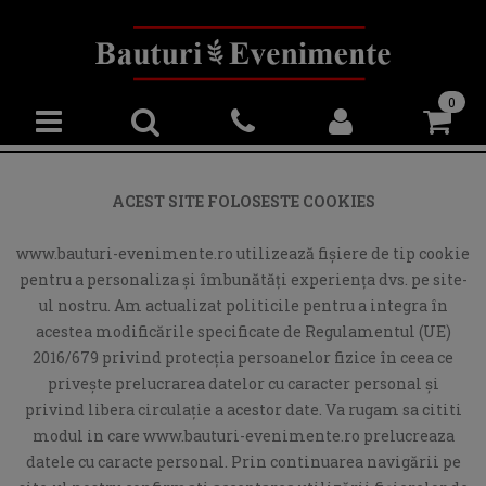
0
ACEST SITE FOLOSESTE COOKIES
www.bauturi-evenimente.ro utilizează fişiere de tip cookie
pentru a personaliza și îmbunătăți experiența dvs. pe site-
ul nostru. Am actualizat politicile pentru a integra în
acestea modificările specificate de Regulamentul (UE)
2016/679 privind protecția persoanelor fizice în ceea ce
privește prelucrarea datelor cu caracter personal și
privind libera circulație a acestor date. Va rugam sa cititi
modul in care www.bauturi-evenimente.ro prelucreaza
datele cu caracte personal. Prin continuarea navigării pe