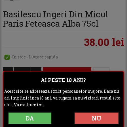
Basilescu Ingeri Din Micul
Paris Feteasca Alba 75cl
38.00 lei
In stoc - Livrare rapida
ADAUGA IN COS
AI PESTE 18 ANI?
Acest site se adreseaza strict persoanelor majore. Daca nu
ati implinit inca 18 ani, va rugam sa nu vizitati restul site-
Categoria:
Vinuri
ului. Va multumim.
Distribuie:
DA
NU