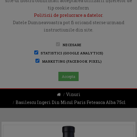
site-ul nostru confirmati acceptarea utilizării fişierelor de
tip cookie conform
Politicii de prelucrare a datelor
.
Datele Dumneavoastra pot fi oricand sterse urmand
instructiunile din site.
NECESARE
STATISTICI (GOOGLE ANALYTICS)
MARKETING (FACEBOOK PIXEL)
Accepta
Vinuri
Basilescu Ingeri Din Micul Paris Feteasca Alba 75cl