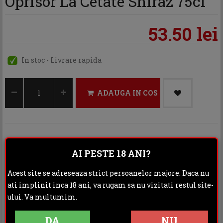
Oprisor La Cetate Shiraz 75cl
53.50 lei
In stoc - Livrare rapida
ADAUGA IN COS
Categoria:
Vin rosu
AI PESTE 18 ANI?
Distribuie:
Acest site se adreseaza strict persoanelor majore. Daca nu
ati implinit inca 18 ani, va rugam sa nu vizitati restul site-
Rating:
ului. Va multumim.
DESCRIERE
INFORMATII ADITIONALE
DA
NU