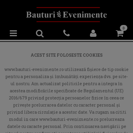
0
ACEST SITE FOLOSESTE COOKIES
www.bauturi-evenimente.ro utilizează fişiere de tip cookie
pentru a personaliza și îmbunătăți experiența dvs. pe site-
ul nostru. Am actualizat politicile pentru a integra în
acestea modificările specificate de Regulamentul (UE)
2016/679 privind protecția persoanelor fizice în ceea ce
privește prelucrarea datelor cu caracter personal și
privind libera circulație a acestor date. Va rugam sa cititi
modul in care www.bauturi-evenimente.ro prelucreaza
datele cu caracte personal. Prin continuarea navigării pe