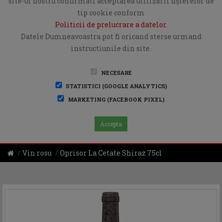
site-ul nostru confirmati acceptarea utilizării fişierelor de
tip cookie conform
Politicii de prelucrare a datelor
.
Datele Dumneavoastra pot fi oricand sterse urmand
instructiunile din site.
NECESARE
STATISTICI (GOOGLE ANALYTICS)
MARKETING (FACEBOOK PIXEL)
Accepta
Vin rosu
Oprisor La Cetate Shiraz 75cl