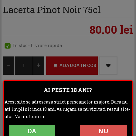
Lacerta Pinot Noir 75cl
80.00 lei
In stoc - Livrare rapida
ADAUGA IN COS
AI PESTE 18 ANI?
Categoria:
Vin rosu
Acest site se adreseaza strict persoanelor majore. Daca nu
Distribuie:
ati implinit inca 18 ani, va rugam sa nu vizitati restul site-
ului. Va multumim.
Rating:
DA
NU