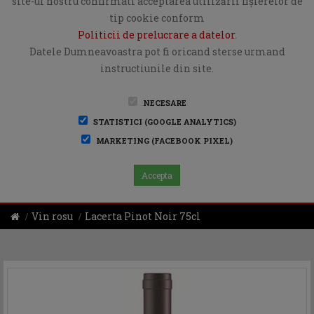
site-ul nostru confirmati acceptarea utilizării fişierelor de
tip cookie conform
Politicii de prelucrare a datelor
.
Datele Dumneavoastra pot fi oricand sterse urmand
instructiunile din site.
NECESARE
STATISTICI (GOOGLE ANALYTICS)
MARKETING (FACEBOOK PIXEL)
Accepta
Vin rosu
Lacerta Pinot Noir 75cl