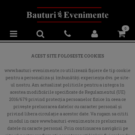
0
ACEST SITE FOLOSESTE COOKIES
www.bauturi-evenimente.ro utilizează fişiere de tip cookie
pentru a personaliza și îmbunătăți experiența dvs. pe site-
ul nostru. Am actualizat politicile pentru a integra în
acestea modificările specificate de Regulamentul (UE)
2016/679 privind protecția persoanelor fizice în ceea ce
privește prelucrarea datelor cu caracter personal și
privind libera circulație a acestor date. Va rugam sa cititi
modul in care www.bauturi-evenimente.ro prelucreaza
datele cu caracte personal. Prin continuarea navigării pe