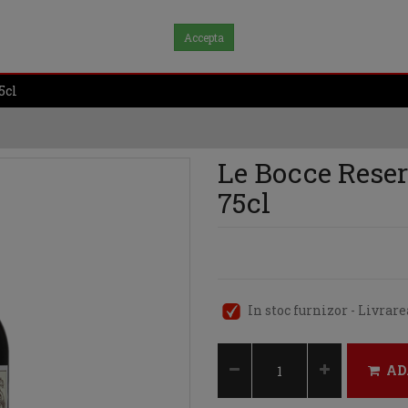
Accepta
5cl
Le Bocce Reser
75cl
In stoc furnizor - Livrar
AD