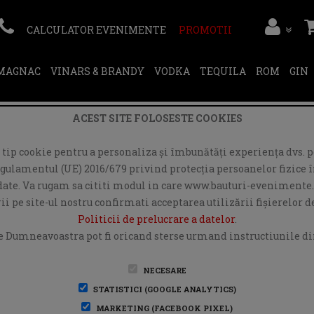
CALCULATOR EVENIMENTE
PROMOTII
RMAGNAC
VINARS & BRANDY
VODKA
TEQUILA
ROM
GIN
ACEST SITE FOLOSESTE COOKIES
ip cookie pentru a personaliza și îmbunătăți experiența dvs. pe
egulamentul (UE) 2016/679 privind protecția persoanelor fizice în
r date. Va rugam sa cititi modul in care www.bauturi-evenimente.
i pe site-ul nostru confirmati acceptarea utilizării fişierelor 
Politicii de prelucrare a datelor
.
e Dumneavoastra pot fi oricand sterse urmand instructiunile din
NECESARE
STATISTICI (GOOGLE ANALYTICS)
MARKETING (FACEBOOK PIXEL)