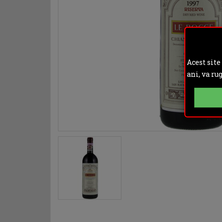
Acest site
ani, va ru