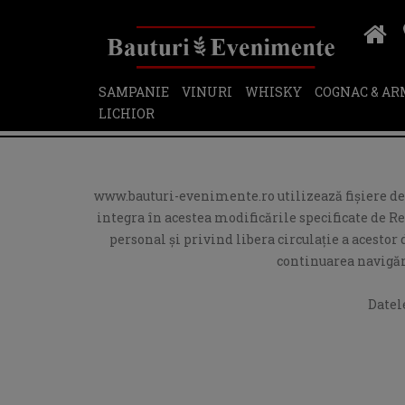
SAMPANIE
VINURI
WHISKY
COGNAC & A
LICHIOR
www.bauturi-evenimente.ro utilizează fişiere de t
integra în acestea modificările specificate de R
personal și privind libera circulație a acesto
continuarea navigări
Datel