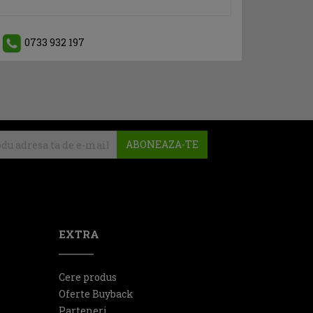
0733 932 197
ABONEAZA-TE
EXTRA
Cere produs
Oferte Buyback
Parteneri