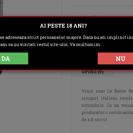
Categoria:
Vinuri
AI PESTE 18 ANI?
Distribuie:
 se adreseaza strict persoanelor majore. Daca nu ati implinit inc
Rating:
gam sa nu vizitati restul site-ului. Va multumim.
DA
NU
DESCRIERE
IN
OPINII (0)
Vinul rosu Le Bocce Re
struguri italieni reco
octombrie. Cu un volum
producatorii recomanda d
de a fi servit.