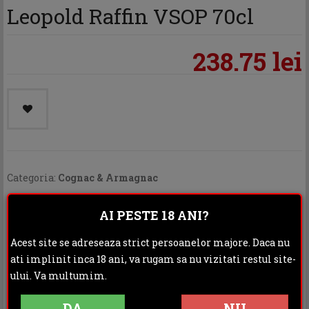
Leopold Raffin VSOP 70cl
238.75 lei
Categoria:
Cognac & Armagnac
Distribuie:
AI PESTE 18 ANI?
Rating:
Acest site se adreseaza strict persoanelor majore. Daca nu
ati implinit inca 18 ani, va rugam sa nu vizitati restul site-
DESCRIERE
ului. Va multumim.
INFORMATII ADITIONALE
OPINII (0)
DA
NU