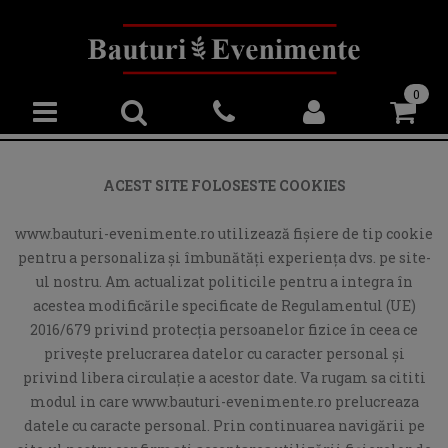
0
ACEST SITE FOLOSESTE COOKIES
www.bauturi-evenimente.ro utilizează fişiere de tip cookie
pentru a personaliza și îmbunătăți experiența dvs. pe site-
ul nostru. Am actualizat politicile pentru a integra în
acestea modificările specificate de Regulamentul (UE)
2016/679 privind protecția persoanelor fizice în ceea ce
privește prelucrarea datelor cu caracter personal și
privind libera circulație a acestor date. Va rugam sa cititi
modul in care www.bauturi-evenimente.ro prelucreaza
datele cu caracte personal. Prin continuarea navigării pe