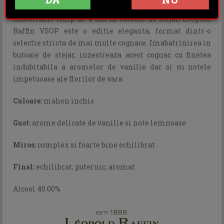
Imbatranit timp de 4 ani in butoaie de stejar, Leopold
Raffin VSOP este o editie eleganta, format dintr-o
selectie stricta de mai multe cognace. Imabatrinirea in
butoaie de stejar, inzestreaza acest cognac cu finetea
indubitabila a aromelor de vanilie dar si cu notele
impetuoase ale florilor de vara.
Culoare:
mahon inchis
Gust:
arome delicate de vanilie si note lemnoase
Miros:
complex si foarte bine echilibrat
Final:
echilibrat, puternic, aromat
Alcool 40.00%