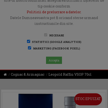
site-ul nostru confirmati acceptarea utilizării fişierelor de
tip cookie conform
Politicii de prelucrare a datelor
.
Datele Dumneavoastra pot fi oricand sterse urmand
instructiunile din site.
NECESARE
STATISTICI (GOOGLE ANALYTICS)
MARKETING (FACEBOOK PIXEL)
Accepta
Cognac & Armagnac
Leopold Raffin VSOP 70cl
STOC EPUIZAT