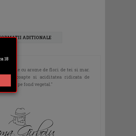
FORMATII ADITIONALE
a 18
re verzuie cu arome de flori de tei si mar.
rzare coapte si aciditatea ridicata de
dimente pe fond vegetal."