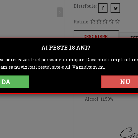
Distribuie:
Rating:
DESCRIERE
IN
AI PESTE 18 ANI?
OPINII (0)
 se adreseaza strict persoanelor majore. Daca nu ati implinit inc
gam sa nu vizitati restul site-ului. Va multumim.
"Soi autentic de o culoa
Gustul aminteste de za
DA
NU
senzatii de piper si con
Alcool: 11.50%