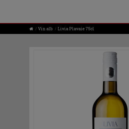
Vin alb
Livia Plavaie 75cl