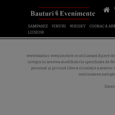
SAMPANIE
VINURI
WHISKY
COGNAC & A
LICHIOR
www.bauturi-evenimente.ro utilizează fişiere de t
integra în acestea modificările specificate de R
personal și privind libera circulație a acesto
continuarea navigări
Datel