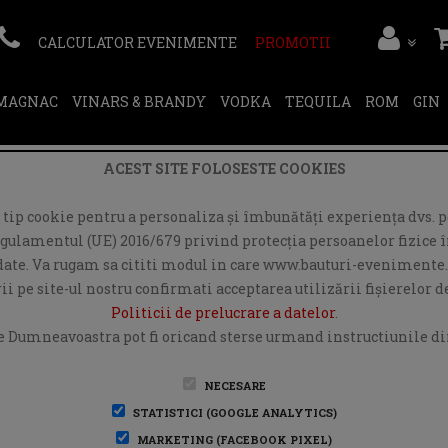
CALCULATOR EVENIMENTE
PROMOTII
RMAGNAC
VINARS & BRANDY
VODKA
TEQUILA
ROM
GIN
ACEST SITE FOLOSESTE COOKIES
ip cookie pentru a personaliza și îmbunătăți experiența dvs. pe
egulamentul (UE) 2016/679 privind protecția persoanelor fizice în
r date. Va rugam sa cititi modul in care www.bauturi-evenimente.
i pe site-ul nostru confirmati acceptarea utilizării fişierelor 
Politicii de prelucrare a datelor
.
e Dumneavoastra pot fi oricand sterse urmand instructiunile din
NECESARE
STATISTICI (GOOGLE ANALYTICS)
MARKETING (FACEBOOK PIXEL)