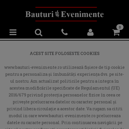
0
ACEST SITE FOLOSESTE COOKIES
www.bauturi-evenimente.ro utilizează fişiere de tip cookie
pentru a personaliza și îmbunătăți experiența dvs. pe site-
ul nostru. Am actualizat politicile pentru a integra în
acestea modificările specificate de Regulamentul (UE)
2016/679 privind protecția persoanelor fizice în ceea ce
privește prelucrarea datelor cu caracter personal și
privind libera circulație a acestor date. Va rugam sa cititi
modul in care www.bauturi-evenimente.ro prelucreaza
datele cu caracte personal. Prin continuarea navigării pe