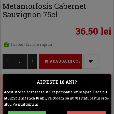
Metamorfosis Cabernet
Sauvignon 75cl
36.50 lei
In stoc - Livrare rapida
ADAUGA IN COS
AI PESTE 18 ANI?
Categoria:
Vin rosu
Acest site se adreseaza strict persoanelor majore. Daca nu
Distribuie:
ati implinit inca 18 ani, va rugam sa nu vizitati restul site-
ului. Va multumim.
Rating: