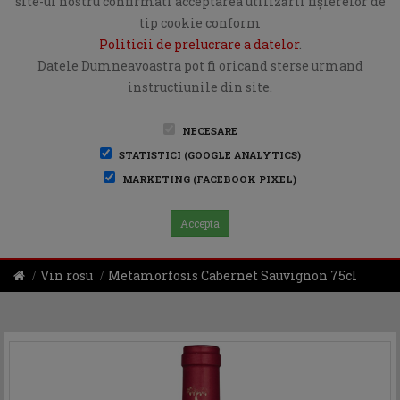
site-ul nostru confirmati acceptarea utilizării fişierelor de
tip cookie conform
Politicii de prelucrare a datelor
.
Datele Dumneavoastra pot fi oricand sterse urmand
instructiunile din site.
NECESARE
STATISTICI (GOOGLE ANALYTICS)
MARKETING (FACEBOOK PIXEL)
Accepta
Vin rosu
Metamorfosis Cabernet Sauvignon 75cl