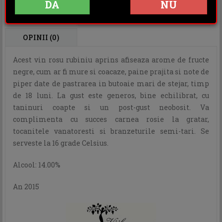
DA
NU
DESCRIERE
INFORMATII ADITIONALE
OPINII (0)
Acest vin rosu rubiniu aprins afiseaza arome de fructe
negre, cum ar fi mure si coacaze, paine prajita si note de
piper date de pastrarea in butoaie mari de stejar, timp
de 18 luni. La gust este generos, bine echilibrat, cu
taninuri coapte si un post-gust neobosit. Va
complimenta cu succes carnea rosie la gratar,
tocanitele vanatoresti si branzeturile semi-tari. Se
serveste la 16 grade Celsius.
Alcool: 14.00%
An 2015