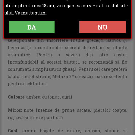
ati implinit inca 18 ani, va rugam sa nu vizitati restul site-
Creată în stilul clasic grecesc şi respectând reţeta ce
ului. Va multumim.
datează din anul 1888, Metaxa 7 Stele este rezultatul
unui melanj elegant de coniac învechit timp de 7 ani în
DA
NU
butoaie din lemn de stejar Limousin, vinuri muscat
selecţionate din însoritele insule greceşti Samos şi
Lemnos şi o combinaţie secretă de ierburi şi plante
aromatice. Pentru a savura din plin gustul
inconfundabil al acestei băuturi, se recomandă să fie
consumată simplu sau cu gheaţă. Pentru cei care preferă
băuturile sofisticate, Metaxa 7* creează o bază excelentă
pentru cocktailuri.
Culoare:
ambra, cu tonuri aurii
Miros:
note intense de prune uscate, piersici coapte,
roşcovă şi miere polifloră
Gust:
arome bogate de miere, anason, stafide şi