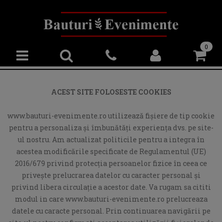
0
ACEST SITE FOLOSESTE COOKIES
www.bauturi-evenimente.ro utilizează fişiere de tip cookie
pentru a personaliza și îmbunătăți experiența dvs. pe site-
ul nostru. Am actualizat politicile pentru a integra în
acestea modificările specificate de Regulamentul (UE)
2016/679 privind protecția persoanelor fizice în ceea ce
privește prelucrarea datelor cu caracter personal și
privind libera circulație a acestor date. Va rugam sa cititi
modul in care www.bauturi-evenimente.ro prelucreaza
datele cu caracte personal. Prin continuarea navigării pe