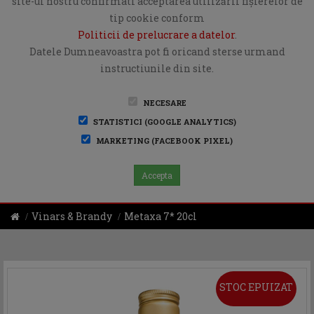
site-ul nostru confirmati acceptarea utilizării fişierelor de
tip cookie conform
Politicii de prelucrare a datelor
.
Datele Dumneavoastra pot fi oricand sterse urmand
instructiunile din site.
NECESARE
STATISTICI (GOOGLE ANALYTICS)
MARKETING (FACEBOOK PIXEL)
Accepta
Vinars & Brandy
Metaxa 7* 20cl
STOC EPUIZAT