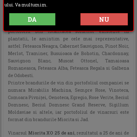
In plantatiile Beciul Domnesc regasim struguri negri,
ului. Va multumim.
roze si albi, din soiuri care ne pot oferi vinuri neutrale,
semiaromate sau aromate, care sunt vinificate pentru a
DA
NU
obtine vinurile seci, demiseci, demidulci sau dulci din
portofoliu. Din totalitatea soiurilor existente in
plantatii, le amintim pe cele mai reprezentative,
astfel: Feteasca Neagra, Cabernet Sauvignon, Pinot Noir,
Merlot, Traminer, Busuioaca de Bohotin, Chardonnay,
Sauvignon Blanc, Muscat Ottonel, Tamaioasa
Romaneasca, Feteasca Alba, Feteasca Regala si Galbena
de Odobesti.
Printre brandurile de vin din portofoliul companiei se
numara Mirabilis Machina, Sempre Rose, Vinoteca,
Comoara Pivniţei, Oenoteca, Egregio, Rose Verite, Beciul
Domnesc, Beciul Domnesc Grand Reserve, Sigillum
Moldaviae si altele, iar portofoliul de vinarsuri este
format din brandurile Miorita si Jad.
Vinarsul
Miorita XO 25 de ani
, rezultatul a 25 de ani de