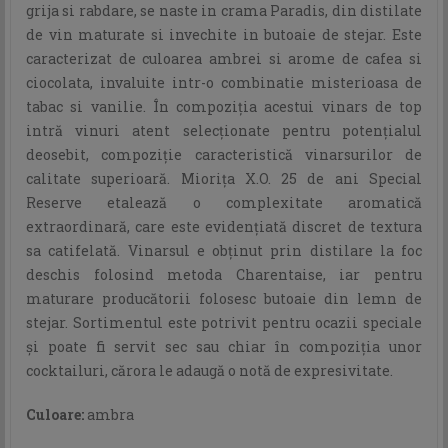
grija si rabdare, se naste in crama Paradis, din distilate
de vin maturate si invechite in butoaie de stejar. Este
caracterizat de culoarea ambrei si arome de cafea si
ciocolata, invaluite intr-o combinatie misterioasa de
tabac si vanilie. În compoziţia acestui vinars de top
intră vinuri atent selecţionate pentru potenţialul
deosebit, compoziţie caracteristică vinarsurilor de
calitate superioară. Mioriţa X.O. 25 de ani Special
Reserve etalează o complexitate aromatică
extraordinară, care este evidenţiată discret de textura
sa catifelată. Vinarsul e obţinut prin distilare la foc
deschis folosind metoda Charentaise, iar pentru
maturare producătorii folosesc butoaie din lemn de
stejar. Sortimentul este potrivit pentru ocazii speciale
şi poate fi servit sec sau chiar în compoziţia unor
cocktailuri, cărora le adaugă o notă de expresivitate.
Culoare:
ambra