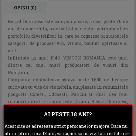
OPINII (0)
Beciul Domnesc este compania care, in cei peste 70 de
ani de experienta, a dezvoltat si cizelat permanent un
portofoliu diversificat in care se regasesc urmatoarele
categorii de produse: vin, vinars, bauturi spirtoase si
otet.
Infiintata in anul 1949, VINCON ROMANIA este unul
dintre cei mai mari producatori de vinuri din
Romania.
Compania exploateaza astazi peste 1.500 de hectare
cultivate cu vita de vie nobila, amplasate in renumitele
podgorii: Cotesti, Odobesti, Panciu si Husi. Cea mai
renumita dintre crame este Crama Beciul Domnesc,
construita in secolul al XV-lea, crama monument
AI PESTE 18 ANI?
istoric, inclusa in patrimoniul cultural al Romaniei.
Aici sunt pastrate peste 100.000 de sticle de vin, cele mai
Acest site se adreseaza strict persoanelor majore. Daca nu
vechi datand din 1949, numarul lor crescand an de an.
ati implinit inca 18 ani, va rugam sa nu vizitati restul site-