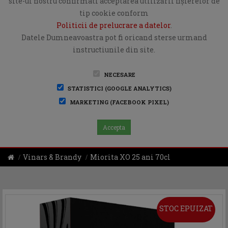
site-ul nostru confirmati acceptarea utilizării fişierelor de
tip cookie conform
Politicii de prelucrare a datelor
.
Datele Dumneavoastra pot fi oricand sterse urmand
instructiunile din site.
NECESARE
STATISTICI (GOOGLE ANALYTICS)
MARKETING (FACEBOOK PIXEL)
Accepta
Vinars & Brandy
Miorita XO 25 ani 70cl
STOC EPUIZAT