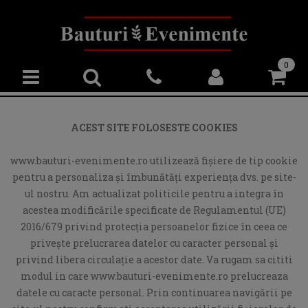
0
ACEST SITE FOLOSESTE COOKIES
www.bauturi-evenimente.ro utilizează fişiere de tip cookie
pentru a personaliza și îmbunătăți experiența dvs. pe site-
ul nostru. Am actualizat politicile pentru a integra în
acestea modificările specificate de Regulamentul (UE)
2016/679 privind protecția persoanelor fizice în ceea ce
privește prelucrarea datelor cu caracter personal și
privind libera circulație a acestor date. Va rugam sa cititi
modul in care www.bauturi-evenimente.ro prelucreaza
datele cu caracte personal. Prin continuarea navigării pe