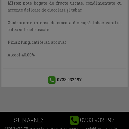
Miros:
note bogate de fructe uscate, condimentate cu
accente delicate de ciocolată şi tabac
Gust:
arome intense de ciocolată neagră, tabac, vanilie,
cafea şi fructe uscate
Final:
lung, catifelat, aromat
Alcool 40.00%
0733 932 197
0733 932 197
SUNA-NE:
ABONEAZA-TE la newsletter pentru a fi la curent cu noutatile si promotiile