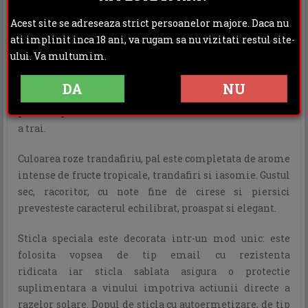
DESCRIERE
INFORMATII ADITIONALE
Acest site se adreseaza strict persoanelor majore. Daca nu
ati implinit inca 18 ani, va rugam sa nu vizitati restul site-
OPINII (0)
ului. Va multumim.
Vinurile Muse sunt concepute sa inspire. In Muse Day
DA
NU
este surprinsa energia unei zile insorite si nuantele
pline de promisiuni ale unui suras ce reflecta bucuria de
a trai.
Culoarea roze trandafiriu, pal este completata de arome
intense de fructe tropicale, trandafiri si iasomie. Gustul
sec, racoritor, cu note fine de cirese si piersici
prevesteste caracterul echilibrat, proaspat si elegant.
Sticla speciala este decorata intr-un mod unic: este
folosita vopsea de tip email cu rezistenta
ridicata iar sticla sablata asigura o protectie
suplimentara a vinului impotriva actiunii directe a
razelor solare. Dopul de sticla cu autoermetizare, de tip