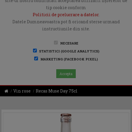
site-ul nostru confirmati acceptarea utilizării fişierelor de
tip cookie conform
Politicii de prelucrare a datelor
.
Datele Dumneavoastra pot fi oricand sterse urmand
instructiunile din site.
NECESARE
STATISTICI (GOOGLE ANALYTICS)
MARKETING (FACEBOOK PIXEL)
Accepta
Vin rose
Recas Muse Day 75cl