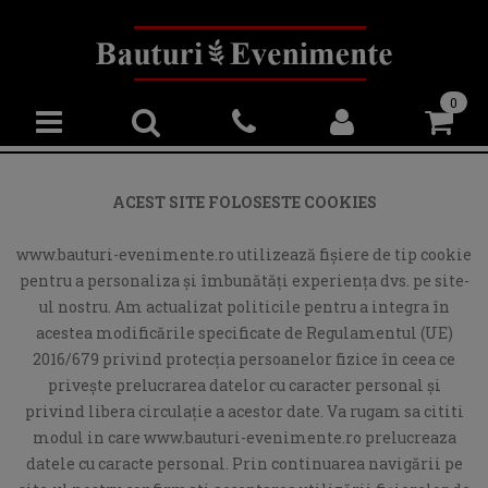
0
ACEST SITE FOLOSESTE COOKIES
www.bauturi-evenimente.ro utilizează fişiere de tip cookie
pentru a personaliza și îmbunătăți experiența dvs. pe site-
ul nostru. Am actualizat politicile pentru a integra în
acestea modificările specificate de Regulamentul (UE)
2016/679 privind protecția persoanelor fizice în ceea ce
privește prelucrarea datelor cu caracter personal și
privind libera circulație a acestor date. Va rugam sa cititi
modul in care www.bauturi-evenimente.ro prelucreaza
datele cu caracte personal. Prin continuarea navigării pe