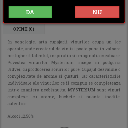
Rating:
DA
NU
DESCRIERE
INFORMATII ADITIONALE
OPINII (0)
In oenologie, arta cupajarii vinurilor ocupa un loc
aparate, unde creatorul de vin isi poate pune in valoare
nestigherit talentul, inspiratia si imaginatia creatoare.
Povestea vinurilor Mysterium incepe in podgoria
Jidvei, cu producerea soiurilor pure. Cupajul dezvaluie o
complexitate de arome si gusturi, iar caracteristicile
individuale ale vinurilor ce il compun se completeaza
intr-o maniera neobisnuita.
MYSTERIUM
sunt vinuri
complexe, cu arome, buchete si nuante inedite,
autentice.
Alcool 12.50%