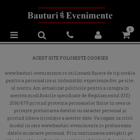
0
ACEST SITE FOLOSESTE COOKIES
www.bauturi-evenimente.ro utilizează fişiere de tip cookie
pentru a personaliza și îmbunătăți experiența dvs. pe site-
ul nostru. Am actualizat politicile pentru a integra în
acestea modificările specificate de Regulamentul (UE)
2016/679 privind protecția persoanelor fizice în ceea ce
privește prelucrarea datelor cu caracter personal și
privind libera circulație a acestor date. Va rugam sa cititi
modul in care www.bauturi-evenimente.ro prelucreaza
datele cu caracte personal. Prin continuarea navigării pe