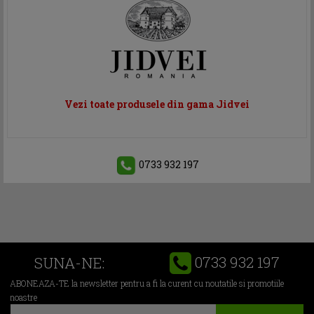
Vezi toate produsele din gama Jidvei
0733 932 197
0733 932 197
SUNA-NE:
ABONEAZA-TE la newsletter pentru a fi la curent cu noutatile si promotiile
noastre