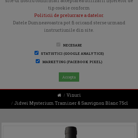
site-ul nostru confirmati acceptarea utilizării fişierelor de
tip cookie conform
Politicii de prelucrare a datelor
.
Datele Dumneavoastra pot fi oricand sterse urmand
instructiunile din site.
NECESARE
STATISTICI (GOOGLE ANALYTICS)
MARKETING (FACEBOOK PIXEL)
Accepta
Vinuri
Jidvei Mysterium Traminer & Sauvignon Blanc 75cl