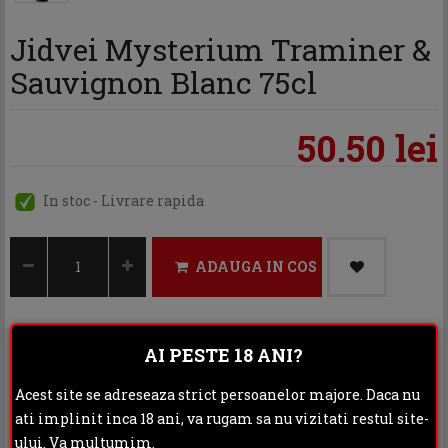
Jidvei Mysterium Traminer &
Sauvignon Blanc 75cl
50.50 lei
In stoc - Livrare rapida
ADAUGA IN COS
AI PESTE 18 ANI?
Categoria:
Vinuri
Acest site se adreseaza strict persoanelor majore. Daca nu
Distribuie:
ati implinit inca 18 ani, va rugam sa nu vizitati restul site-
ului. Va multumim.