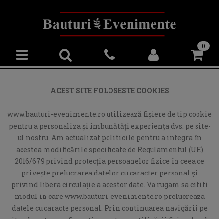
0
ACEST SITE FOLOSESTE COOKIES
www.bauturi-evenimente.ro utilizează fişiere de tip cookie
pentru a personaliza și îmbunătăți experiența dvs. pe site-
ul nostru. Am actualizat politicile pentru a integra în
acestea modificările specificate de Regulamentul (UE)
2016/679 privind protecția persoanelor fizice în ceea ce
privește prelucrarea datelor cu caracter personal și
privind libera circulație a acestor date. Va rugam sa cititi
modul in care www.bauturi-evenimente.ro prelucreaza
datele cu caracte personal. Prin continuarea navigării pe