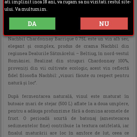
ati implinit inca 18 ani, va rugam sa nu vizitati restul site-
ului. Va multumim.
DESCRIERE
INFORMATII ADITIONALE
DA
NU
OPINII (0)
Nachbil Chardonnay Barrique 0.75L este un vin alb sec,
elegant și complex, produs de crama Nachbil din
regiunea Dealurile Sătmărelui – Beltiug, în nord-vestul
României. Realizat din struguri Chardonnay 100%,
proveniți din vii cultivate ecologic, acest vin reflectă
fidel filosofia Nachbil: „vinuri făcute cu respect pentru
natură și loc”.
După fermentarea naturală, vinul este maturat în
butoaie mari de stejar (500 L) aflate la a doua umplere,
pentru a adăuga profunzime fără a domina aromele de
fruct. O perioadă scurtă de batonaj (amestecarea
sedimentelor fine) contribuie la textura catifelată, iar
finalul maturării are loc în amfore de lut, ceea ce