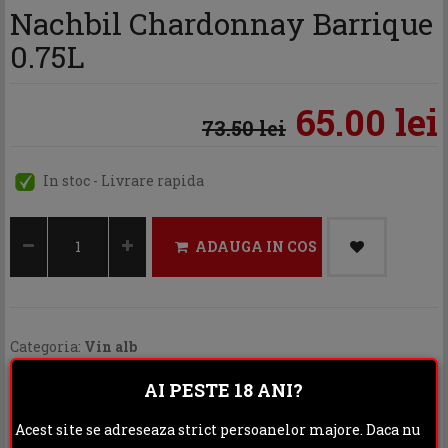
Nachbil Chardonnay Barrique
0.75L
65.00 lei
73.50 lei
In stoc - Livrare rapida
ADAUGA IN COS
Categoria:
Vin alb
Distribuie:
AI PESTE 18 ANI?
Acest site se adreseaza strict persoanelor majore. Daca nu
Rating: