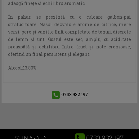
adaugă finețe și echilibru aromatic.
În pahar, se prezintă cu o culoare galben-pai
strălucitoare. Nasul dezvăluie arome de citrice, mere
verzi, pere și vanilie fină, completate de tonuri discrete
de lemn și unt. Gustul este sec, amplu, cu aciditate
proaspătă și echilibru între fruct și note cremoase,
oferind un final persistent și elegant.
Alcool:13.80%
0733 932 197
0733 932 197
SUNA-NE: