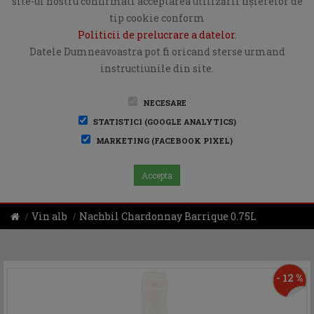
site-ul nostru confirmati acceptarea utilizării fişierelor de
tip cookie conform
Politicii de prelucrare a datelor
.
Datele Dumneavoastra pot fi oricand sterse urmand
instructiunile din site.
NECESARE
STATISTICI (GOOGLE ANALYTICS)
MARKETING (FACEBOOK PIXEL)
Accepta
Vin alb
Nachbil Chardonnay Barrique 0.75L
- 12 %