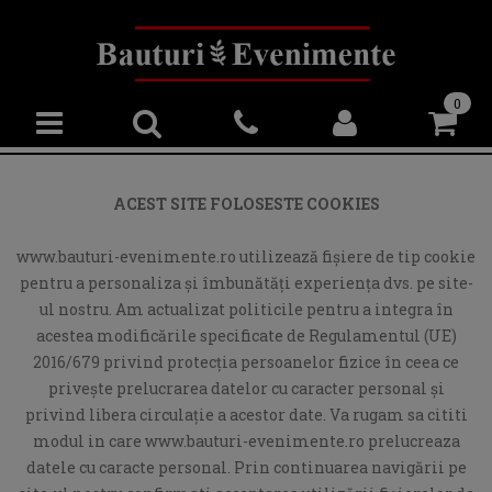
0
ACEST SITE FOLOSESTE COOKIES
www.bauturi-evenimente.ro utilizează fişiere de tip cookie
pentru a personaliza și îmbunătăți experiența dvs. pe site-
ul nostru. Am actualizat politicile pentru a integra în
acestea modificările specificate de Regulamentul (UE)
2016/679 privind protecția persoanelor fizice în ceea ce
privește prelucrarea datelor cu caracter personal și
privind libera circulație a acestor date. Va rugam sa cititi
modul in care www.bauturi-evenimente.ro prelucreaza
datele cu caracte personal. Prin continuarea navigării pe