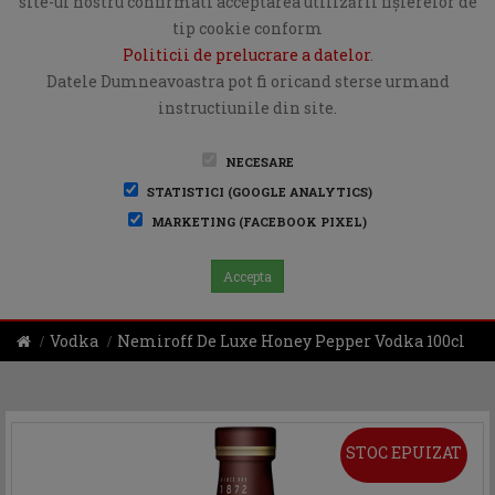
site-ul nostru confirmati acceptarea utilizării fişierelor de
tip cookie conform
Politicii de prelucrare a datelor
.
Datele Dumneavoastra pot fi oricand sterse urmand
instructiunile din site.
NECESARE
STATISTICI (GOOGLE ANALYTICS)
MARKETING (FACEBOOK PIXEL)
Accepta
Vodka
Nemiroff De Luxe Honey Pepper Vodka 100cl
STOC EPUIZAT