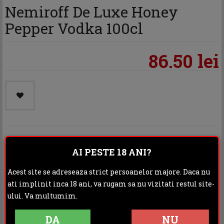
Nemiroff De Luxe Honey
Pepper Vodka 100cl
86.50 lei
Categoria:
Vodka
AI PESTE 18 ANI?
Distribuie:
Acest site se adreseaza strict persoanelor majore. Daca nu
ati implinit inca 18 ani, va rugam sa nu vizitati restul site-
Rating:
ului. Va multumim.
DESCRIERE
INFORMATII ADITIONALE
DA
NU