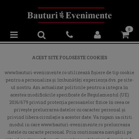
0
ACEST SITE FOLOSESTE COOKIES
www.bauturi-evenimente.ro utilizează fişiere de tip cookie
pentru a personaliza și îmbunătăți experiența dvs. pe site-
ul nostru. Am actualizat politicile pentru a integra în
acestea modificările specificate de Regulamentul (UE)
2016/679 privind protecția persoanelor fizice în ceea ce
privește prelucrarea datelor cu caracter personal și
privind libera circulație a acestor date. Va rugam sa cititi
modul in care www.bauturi-evenimente.ro prelucreaza
datele cu caracte personal. Prin continuarea navigării pe