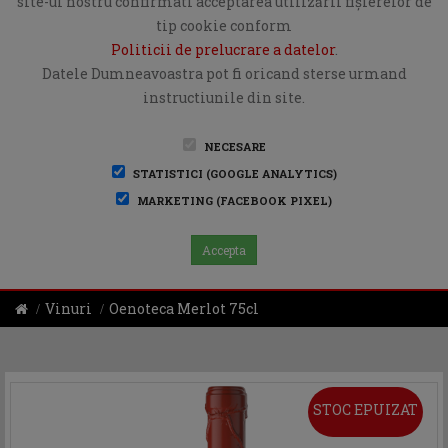
site-ul nostru confirmati acceptarea utilizării fişierelor de
tip cookie conform
Politicii de prelucrare a datelor
.
Datele Dumneavoastra pot fi oricand sterse urmand
instructiunile din site.
NECESARE
STATISTICI (GOOGLE ANALYTICS)
MARKETING (FACEBOOK PIXEL)
Accepta
Vinuri
Oenoteca Merlot 75cl
STOC EPUIZAT