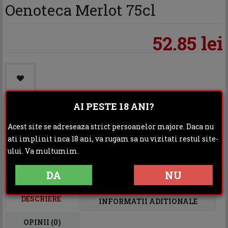
Oenoteca Merlot 75cl
52.85 lei
AI PESTE 18 ANI?
Acest site se adreseaza strict persoanelor majore. Daca nu
Categoria:
Vinuri
ati implinit inca 18 ani, va rugam sa nu vizitati restul site-
Distribuie:
ului. Va multumim.
DA
NU
Rating:
DESCRIERE
INFORMATII ADITIONALE
OPINII (0)