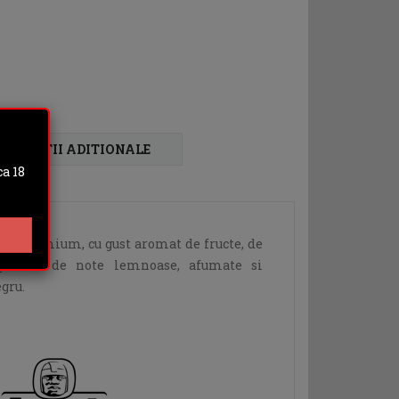
FORMATII ADITIONALE
a 18
ila premium, cu gust aromat de fructe, de
pletate de note lemnoase, afumate si
gru.