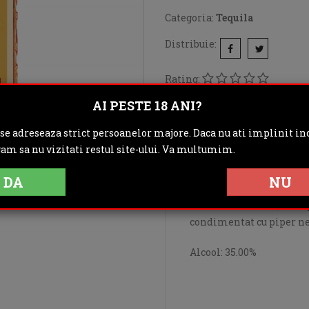
Categoria:
Tequila
Distribuie:
Rating:
AI PESTE 18 ANI?
DESCRIERE
IN
 se adreseaza strict persoanelor majore. Daca nu ati implinit inc
OPINII (0)
gam sa nu vizitati restul site-ului. Va multumim.
DA
NU
Olmeca Gold
este o tequ
citrice si miere, com
condimentat cu piper ne
Alcool: 35.00%