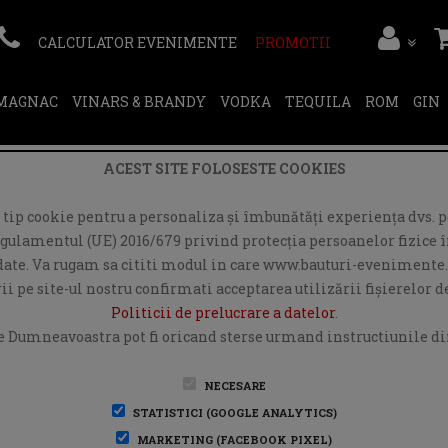
CALCULATOR EVENIMENTE
PROMOTII
RMAGNAC
VINARS & BRANDY
VODKA
TEQUILA
ROM
GIN
ACEST SITE FOLOSESTE COOKIES
ip cookie pentru a personaliza și îmbunătăți experiența dvs. pe
egulamentul (UE) 2016/679 privind protecția persoanelor fizice în
r date. Va rugam sa cititi modul in care www.bauturi-evenimente.
i pe site-ul nostru confirmati acceptarea utilizării fişierelor 
Politicii de prelucrare a datelor
.
e Dumneavoastra pot fi oricand sterse urmand instructiunile din
NECESARE
STATISTICI (GOOGLE ANALYTICS)
MARKETING (FACEBOOK PIXEL)