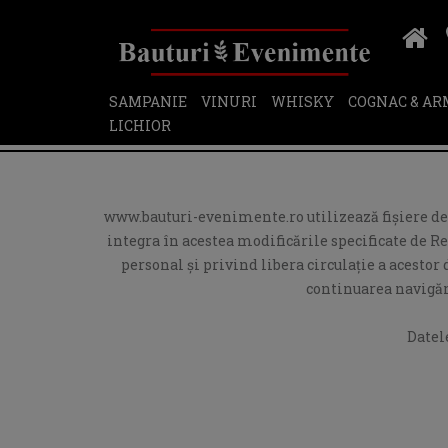
SAMPANIE
VINURI
WHISKY
COGNAC & A
LICHIOR
www.bauturi-evenimente.ro utilizează fişiere de t
integra în acestea modificările specificate de R
personal și privind libera circulație a acesto
continuarea navigări
Datel