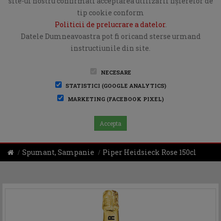
site-ul nostru confirmati acceptarea utilizării fişierelor de
tip cookie conform
Politicii de prelucrare a datelor
.
Datele Dumneavoastra pot fi oricand sterse urmand
instructiunile din site.
NECESARE
STATISTICI (GOOGLE ANALYTICS)
MARKETING (FACEBOOK PIXEL)
Accepta
Spumant, Sampanie
Piper Heidsieck Rose 150cl