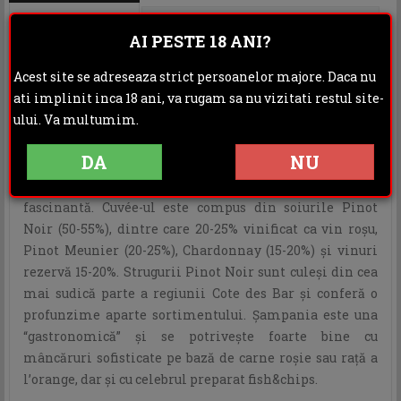
DESCRIERE
INFORMATII ADITIONALE
AI PESTE 18 ANI?
OPINII (0)
Acest site se adreseaza strict persoanelor majore. Daca nu
ati implinit inca 18 ani, va rugam sa nu vizitati restul site-
Piper Heidsieck Rosé Sauvage este o şampanie
ului. Va multumim.
intrigantă şi fascinantă prin prisma expresivităţii sale
vizuale şi olfactive. Cantitatea mare de struguri roşii
DA
NU
este responsabilă pentru caracterul unic al acestei
şampanii rosé şi pentru nuanţa sa pur şi simplu
fascinantă. Cuvée-ul este compus din soiurile Pinot
Noir (50-55%), dintre care 20-25% vinificat ca vin roşu,
Pinot Meunier (20-25%), Chardonnay (15-20%) şi vinuri
rezervă 15-20%. Strugurii Pinot Noir sunt culeşi din cea
mai sudică parte a regiunii Cote des Bar şi conferă o
profunzime aparte sortimentului. Şampania este una
“gastronomică” şi se potriveşte foarte bine cu
mâncăruri sofisticate pe bază de carne roşie sau raţă a
l’orange, dar şi cu celebrul preparat fish&chips.