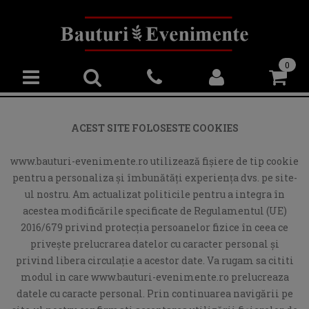
0
ACEST SITE FOLOSESTE COOKIES
www.bauturi-evenimente.ro utilizează fişiere de tip cookie
pentru a personaliza și îmbunătăți experiența dvs. pe site-
ul nostru. Am actualizat politicile pentru a integra în
acestea modificările specificate de Regulamentul (UE)
2016/679 privind protecția persoanelor fizice în ceea ce
privește prelucrarea datelor cu caracter personal și
privind libera circulație a acestor date. Va rugam sa cititi
modul in care www.bauturi-evenimente.ro prelucreaza
datele cu caracte personal. Prin continuarea navigării pe