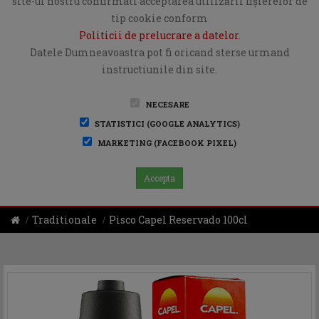
site-ul nostru confirmati acceptarea utilizării fişierelor de
tip cookie conform
Politicii de prelucrare a datelor
.
Datele Dumneavoastra pot fi oricand sterse urmand
instructiunile din site.
NECESARE
STATISTICI (GOOGLE ANALYTICS)
MARKETING (FACEBOOK PIXEL)
Accepta
Traditionale
Pisco Capel Reservado 100cl