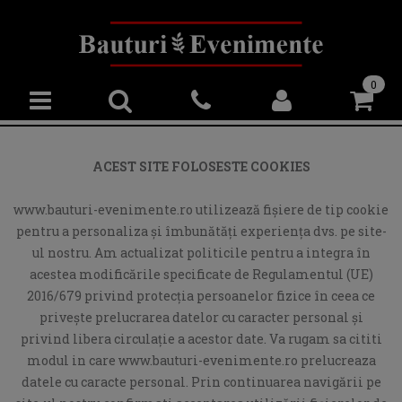
0
ACEST SITE FOLOSESTE COOKIES
www.bauturi-evenimente.ro utilizează fişiere de tip cookie
pentru a personaliza și îmbunătăți experiența dvs. pe site-
ul nostru. Am actualizat politicile pentru a integra în
acestea modificările specificate de Regulamentul (UE)
2016/679 privind protecția persoanelor fizice în ceea ce
privește prelucrarea datelor cu caracter personal și
privind libera circulație a acestor date. Va rugam sa cititi
modul in care www.bauturi-evenimente.ro prelucreaza
datele cu caracte personal. Prin continuarea navigării pe