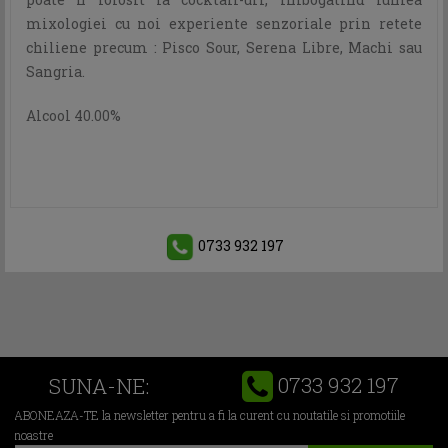
mixologiei cu noi experiente senzoriale prin retete
chiliene precum : Pisco Sour, Serena Libre, Machi sau
Sangria.
Alcool 40.00%
0733 932 197
0733 932 197
SUNA-NE:
ABONEAZA-TE la newsletter pentru a fi la curent cu noutatile si promotiile
noastre