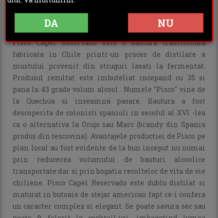
INFORMATII ADITIONALE
OPINII (0)
DA
NU
Pisco Capel Reservado este o bautura traditionala
fabricata in Chile printr-un proces de distilare a
mustului provenit din struguri lasati la fermentat.
Produsul rezultat este imbuteliat incepand cu 35 si
pana la 43 grade volum alcool . Numele "Pisco" vine de
la Quechua si inseamna pasare. Bautura a fost
descoperita de colonisti spanioli in secolul al XVI -lea
ca o alternativa la Orujo sau Marc (brandy din Spania
produs din tescovina). Avantajele productiei de Pisco pe
plan local au fost evidente de la bun inceput nu numai
prin reducerea volumului de bauturi alcoolice
transportate dar si prin bogatia recoltelor de vita de vie
chiliene. Pisco Capel Reservado este dublu distilat si
maturat in butoaie de stejar american fapt ce-i confera
un caracter complex si elegant. Se poate savura sec sau
poate fi folosit la cocktail-uri, imbogatind lumea