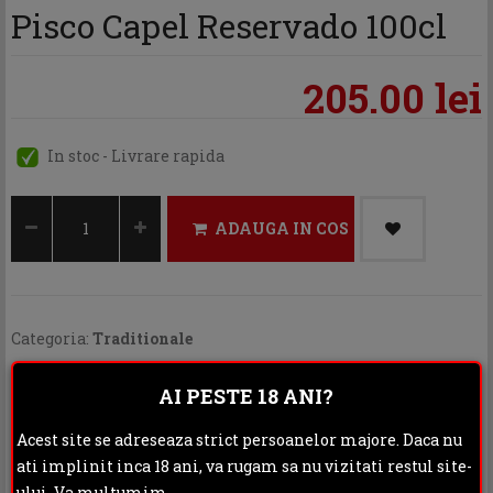
Pisco Capel Reservado 100cl
205.00 lei
In stoc - Livrare rapida
ADAUGA IN COS
Categoria:
Traditionale
Distribuie:
AI PESTE 18 ANI?
Rating:
Acest site se adreseaza strict persoanelor majore. Daca nu
ati implinit inca 18 ani, va rugam sa nu vizitati restul site-
DESCRIERE
ului. Va multumim.