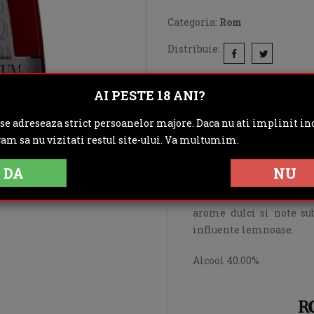
Categoria:
Rom
Distribuie:
Rating:
AI PESTE 18 ANI?
DESCRIERE
IN
 se adreseaza strict persoanelor majore. Daca nu ati implinit inc
gam sa nu vizitati restul site-ului. Va multumim.
OPINII (0)
DA
NU
Rom dominican invechit 
arome dulci si note su
influente lemnoase.
Alcool 40.00%