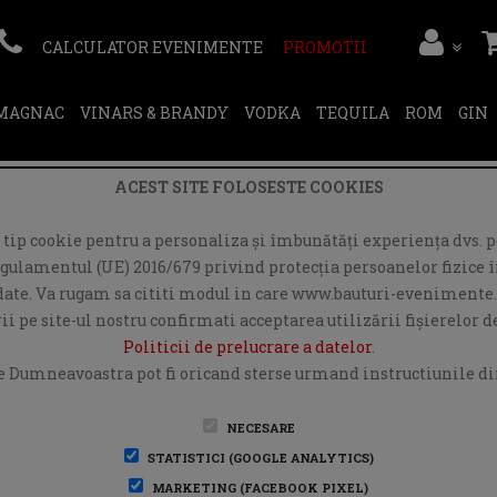
CALCULATOR EVENIMENTE
PROMOTII
RMAGNAC
VINARS & BRANDY
VODKA
TEQUILA
ROM
GIN
ACEST SITE FOLOSESTE COOKIES
ip cookie pentru a personaliza și îmbunătăți experiența dvs. pe
egulamentul (UE) 2016/679 privind protecția persoanelor fizice în
r date. Va rugam sa cititi modul in care www.bauturi-evenimente.
i pe site-ul nostru confirmati acceptarea utilizării fişierelor 
Politicii de prelucrare a datelor
.
e Dumneavoastra pot fi oricand sterse urmand instructiunile din
NECESARE
STATISTICI (GOOGLE ANALYTICS)
MARKETING (FACEBOOK PIXEL)