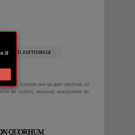
FORMATII ADITIONALE
a 18
12 ani, Qurhum are un gust catifelat, cu
btile de ierburi, caramel, completate de