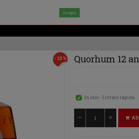
Accepta
Quorhum 12 an
- 12 %
In stoc - Livrare rapida
AD