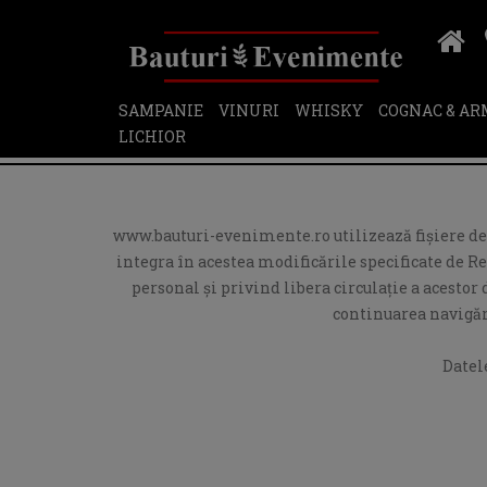
SAMPANIE
VINURI
WHISKY
COGNAC & A
LICHIOR
www.bauturi-evenimente.ro utilizează fişiere de t
integra în acestea modificările specificate de R
personal și privind libera circulație a acesto
continuarea navigări
Datel