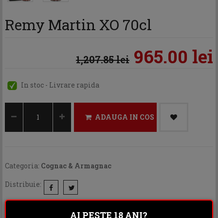
Remy Martin XO 70cl
965.00 lei
1,207.85 lei
In stoc - Livrare rapida
ADAUGA IN COS
Categoria:
Cognac & Armagnac
Distribuie:
Rating:
AI PESTE 18 ANI?