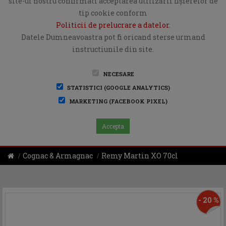
site-ul nostru confirmati acceptarea utilizării fişierelor de
tip cookie conform
Politicii de prelucrare a datelor
.
Datele Dumneavoastra pot fi oricand sterse urmand
instructiunile din site.
NECESARE
STATISTICI (GOOGLE ANALYTICS)
MARKETING (FACEBOOK PIXEL)
Accepta
Cognac & Armagnac
Remy Martin XO 70cl
- 20 %