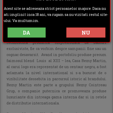
DESCRIERE
Acest site se adreseaza strict persoanelor majore. Daca nu
INFORMATII ADITIONALE
ati implinit inca 18 ani, va rugam sa nu vizitati restul site-
OPINII (0)
ului. Va multumim.
Cu o istorie puternic inradacinata inca de la inceputul
DA
NU
secolului al XVIII-lea, pentru aproape 300 de ani fiind
recunoscuta productia impresionata de bauturi
exclusiviste, fie ca vorbim despre sampanii fine sau un
cognac desavarsit. Avand in portofoliu produse precum
faimosul blend Louis al XIII – lea, Casa Remy Martin,
al carui logo era reprezentat de un centaur negru, a fost
aclamata la nivel international si s-a bucurat de o
vizibilitate deosebita in parcursul istoric al brandului.
Remy Martin este parte a grupului Remy Cointreau
Grup, o companie puternica ce promoveaza produse
luxuriante din intreaga gama interna dar si in retele
de distributie internationala.