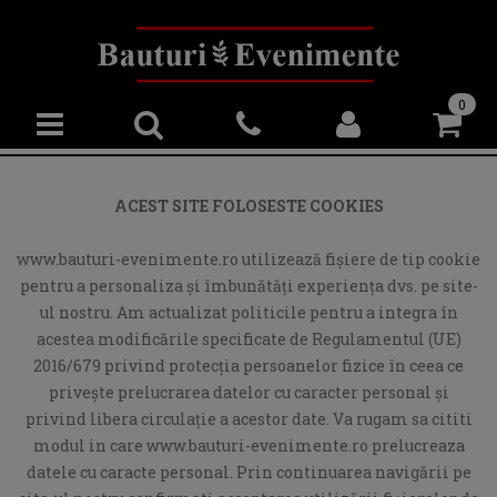
0
ACEST SITE FOLOSESTE COOKIES
www.bauturi-evenimente.ro utilizează fişiere de tip cookie
pentru a personaliza și îmbunătăți experiența dvs. pe site-
ul nostru. Am actualizat politicile pentru a integra în
acestea modificările specificate de Regulamentul (UE)
2016/679 privind protecția persoanelor fizice în ceea ce
privește prelucrarea datelor cu caracter personal și
privind libera circulație a acestor date. Va rugam sa cititi
modul in care www.bauturi-evenimente.ro prelucreaza
datele cu caracte personal. Prin continuarea navigării pe