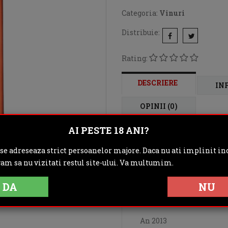
Categoria:
Vinuri
Distribuie:
Rating:
DESCRIERE
IN
OPINII (0)
AI PESTE 18 ANI?
Rose Ceptura este un v
 se adreseaza strict persoanelor majore. Daca nu ati implinit inc
predominante aromele de
gam sa nu vizitati restul site-ului. Va multumim.
de o mineralitate aparte
alune de padure, fiind lu
DA
NU
Alcool: 13.30%
An 2013