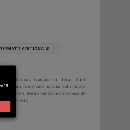
FORMATII ADITIONALE
in sofisticat, fructuos si floral. Sunt
a 18
 capsuni, mere verzi si nuci, echilibrate
. Postgustul ofera o senzatie onctuoasa de
ng si expresiv.