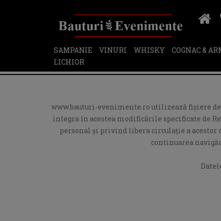
SAMPANIE
VINURI
WHISKY
COGNAC & A
LICHIOR
www.bauturi-evenimente.ro utilizează fişiere de t
integra în acestea modificările specificate de R
personal și privind libera circulație a acesto
continuarea navigări
Datel