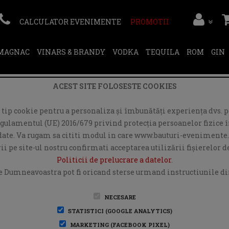
CALCULATOR EVENIMENTE
PROMOTII
RMAGNAC
VINARS & BRANDY
VODKA
TEQUILA
ROM
GIN
ACEST SITE FOLOSESTE COOKIES
ip cookie pentru a personaliza și îmbunătăți experiența dvs. pe
egulamentul (UE) 2016/679 privind protecția persoanelor fizice în
r date. Va rugam sa cititi modul in care www.bauturi-evenimente.
i pe site-ul nostru confirmati acceptarea utilizării fişierelor 
Politicii de prelucrare a datelor
.
e Dumneavoastra pot fi oricand sterse urmand instructiunile din
NECESARE
STATISTICI (GOOGLE ANALYTICS)
MARKETING (FACEBOOK PIXEL)