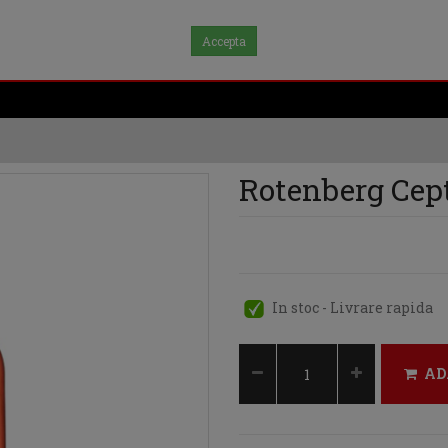
Accepta
Rotenberg Cept
In stoc - Livrare rapida
AD