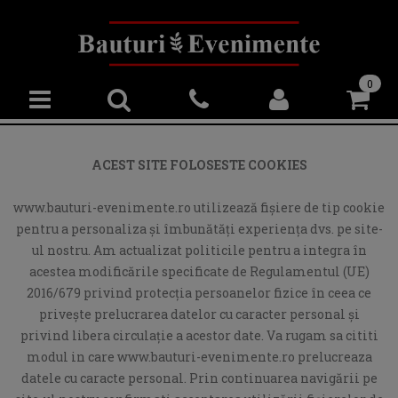
0
ACEST SITE FOLOSESTE COOKIES
www.bauturi-evenimente.ro utilizează fişiere de tip cookie
pentru a personaliza și îmbunătăți experiența dvs. pe site-
ul nostru. Am actualizat politicile pentru a integra în
acestea modificările specificate de Regulamentul (UE)
2016/679 privind protecția persoanelor fizice în ceea ce
privește prelucrarea datelor cu caracter personal și
privind libera circulație a acestor date. Va rugam sa cititi
modul in care www.bauturi-evenimente.ro prelucreaza
datele cu caracte personal. Prin continuarea navigării pe