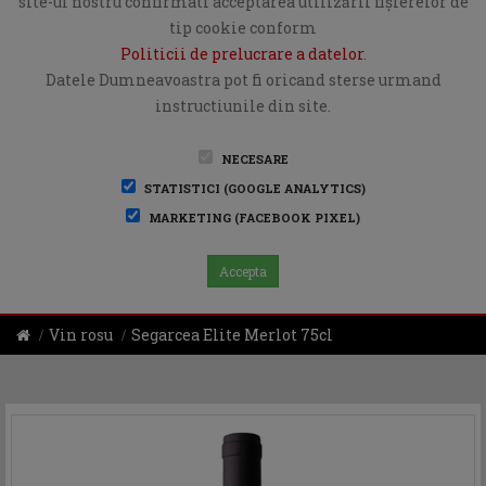
site-ul nostru confirmati acceptarea utilizării fişierelor de
tip cookie conform
Politicii de prelucrare a datelor
.
Datele Dumneavoastra pot fi oricand sterse urmand
instructiunile din site.
NECESARE
STATISTICI (GOOGLE ANALYTICS)
MARKETING (FACEBOOK PIXEL)
Accepta
Vin rosu
Segarcea Elite Merlot 75cl