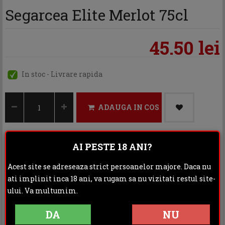
Segarcea Elite Merlot 75cl
45.50 lei
In stoc - Livrare rapida
ADAUGA IN COS
AI PESTE 18 ANI?
Categoria:
Vin rosu
Acest site se adreseaza strict persoanelor majore. Daca nu
Distribuie:
ati implinit inca 18 ani, va rugam sa nu vizitati restul site-
ului. Va multumim.
Rating:
DA
NU