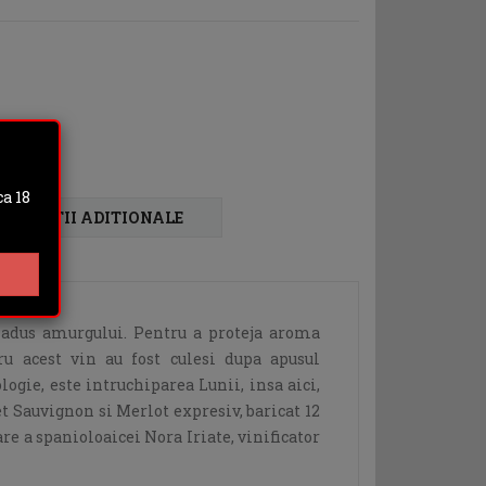
a 18
FORMATII ADITIONALE
adus amurgului. Pentru a proteja aroma
tru acest vin au fost culesi dupa apusul
logie, este intruchiparea Lunii, insa aici,
et Sauvignon si Merlot expresiv, baricat 12
re a spanioloaicei Nora Iriate, vinificator