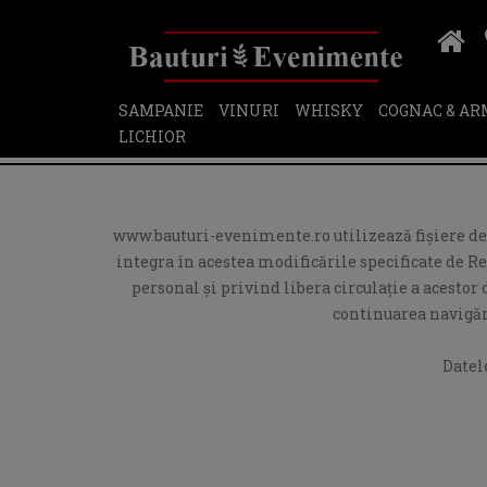
SAMPANIE
VINURI
WHISKY
COGNAC & A
LICHIOR
www.bauturi-evenimente.ro utilizează fişiere de t
integra în acestea modificările specificate de R
personal și privind libera circulație a acesto
continuarea navigări
Datel