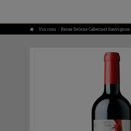
Vin rosu
Recas Selene Cabernet Sauvignon 