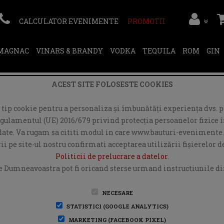
CALCULATOR EVENIMENTE
PROMOTII
RMAGNAC
VINARS & BRANDY
VODKA
TEQUILA
ROM
GIN
ACEST SITE FOLOSESTE COOKIES
ip cookie pentru a personaliza și îmbunătăți experiența dvs. pe
egulamentul (UE) 2016/679 privind protecția persoanelor fizice în
r date. Va rugam sa cititi modul in care www.bauturi-evenimente.
i pe site-ul nostru confirmati acceptarea utilizării fişierelor 
Politicii de prelucrare a datelor
.
e Dumneavoastra pot fi oricand sterse urmand instructiunile din
NECESARE
STATISTICI (GOOGLE ANALYTICS)
MARKETING (FACEBOOK PIXEL)