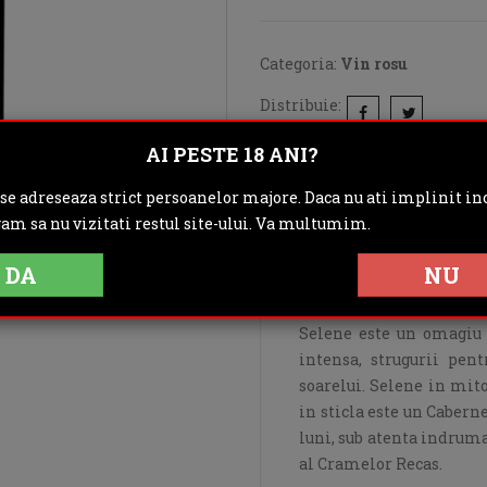
Categoria:
Vin rosu
Distribuie:
AI PESTE 18 ANI?
Rating:
 se adreseaza strict persoanelor majore. Daca nu ati implinit inc
DESCRIERE
IN
gam sa nu vizitati restul site-ului. Va multumim.
OPINII (0)
DA
NU
Selene este un omagiu 
intensa, strugurii pen
soarelui. Selene in mito
in sticla este un Cabern
luni, sub atenta indruma
al Cramelor Recas.