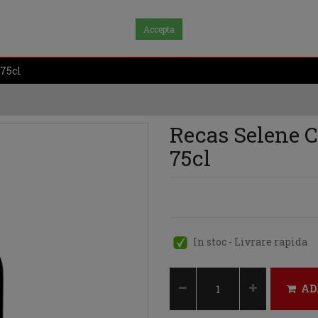
Accepta
75cl
Recas Selene 
75cl
In stoc - Livrare rapida
AD