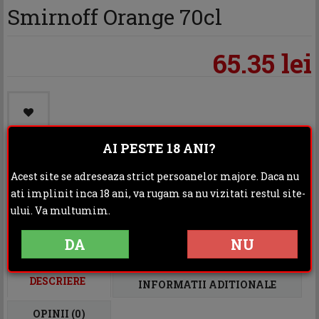
Smirnoff Orange 70cl
65.35 lei
AI PESTE 18 ANI?
Acest site se adreseaza strict persoanelor majore. Daca nu
Categoria:
Vodka
ati implinit inca 18 ani, va rugam sa nu vizitati restul site-
ului. Va multumim.
Distribuie:
DA
NU
Rating:
DESCRIERE
INFORMATII ADITIONALE
OPINII (0)