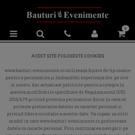
0
ACEST SITE FOLOSESTE COOKIES
www.bauturi-evenimente.ro utilizează fişiere de tip cookie
pentru a personaliza și îmbunătăți experiența dvs. pe site-
ul nostru. Am actualizat politicile pentru a integra în
acestea modificările specificate de Regulamentul (UE)
2016/679 privind protecția persoanelor fizice în ceea ce
privește prelucrarea datelor cu caracter personal și
privind libera circulație a acestor date. Va rugam sa cititi
modul in care www.bauturi-evenimente.ro prelucreaza
datele cu caracte personal. Prin continuarea navigării pe