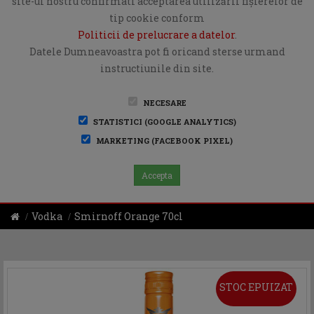
site-ul nostru confirmati acceptarea utilizării fişierelor de
tip cookie conform
Politicii de prelucrare a datelor
.
Datele Dumneavoastra pot fi oricand sterse urmand
instructiunile din site.
NECESARE
STATISTICI (GOOGLE ANALYTICS)
MARKETING (FACEBOOK PIXEL)
Accepta
Vodka
Smirnoff Orange 70cl
STOC EPUIZAT