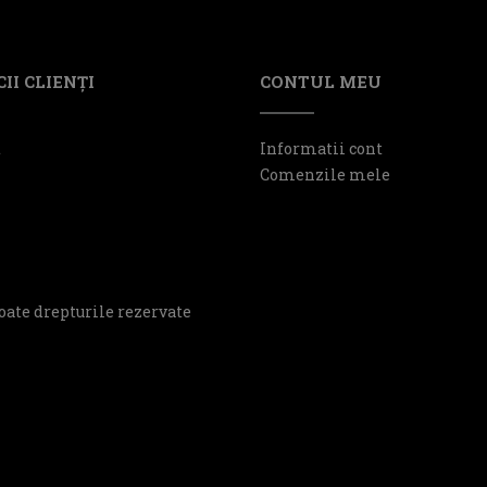
II CLIENŢI
CONTUL MEU
t
Informatii cont
Comenzile mele
oate drepturile rezervate