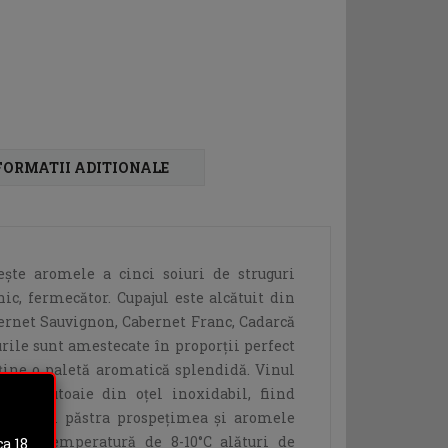
FORMATII ADITIONALE
şte aromele a cinci soiuri de struguri
ic, fermecător. Cupajul este alcătuit din
bernet Sauvignon, Cabernet Franc, Cadarcă
rile sunt amestecate în proporţii perfect
bţine o paletă aromatică splendidă. Vinul
v în butoaie din oţel inoxidabil, fiind
tru a-şi păstra prospeţimea şi aromele
l la o temperatură de 8-10°C alături de
a 18