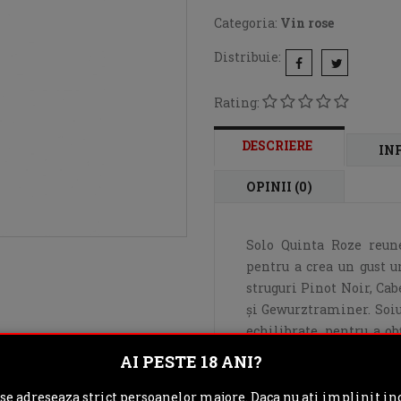
Categoria:
Vin rose
Distribuie:
Rating:
DESCRIERE
IN
OPINII (0)
Solo Quinta Roze reune
pentru a crea un gust un
struguri Pinot Noir, Ca
şi Gewurztraminer. Soiu
echilibrate, pentru a o
este fermentat exclusi
AI PESTE 18 ANI?
îmbuteliat imediat pen
inedite. Savuraţi vinu
 se adreseaza strict persoanelor majore. Daca nu ati implinit inc