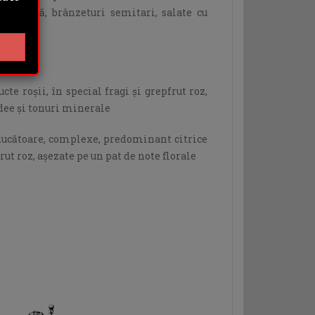
 asiatică, brânzeturi semitari, salate cu
cte.
cte roşii, în special fragi şi grepfrut roz,
idee şi tonuri minerale
ucătoare, complexe, predominant citrice
rut roz, aşezate pe un pat de note florale