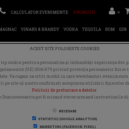
CALCULATOR EVENIMENTE
PROMOTII
RMAGNAC
VINARS & BRANDY
VODKA
TEQUILA
ROM
GIN
ACEST SITE FOLOSESTE COOKIES
ip cookie pentru a personaliza și îmbunătăți experiența dvs. pe
egulamentul (UE) 2016/679 privind protecția persoanelor fizice în
r date. Va rugam sa cititi modul in care www.bauturi-evenimente.
i pe site-ul nostru confirmati acceptarea utilizării fişierelor 
Politicii de prelucrare a datelor
.
e Dumneavoastra pot fi oricand sterse urmand instructiunile din
NECESARE
STATISTICI (GOOGLE ANALYTICS)
MARKETING (FACEBOOK PIXEL)