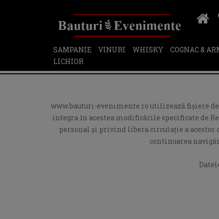
SAMPANIE
VINURI
WHISKY
COGNAC & A
LICHIOR
www.bauturi-evenimente.ro utilizează fişiere de t
integra în acestea modificările specificate de R
personal și privind libera circulație a acesto
continuarea navigări
Datel