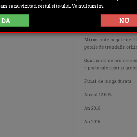
preparate din bucătăria
gam sa nu vizitati restul site-ului. Va multumim.
peşte sau deserturi cu fru
DA
NU
Culoare:
roz
Miros:
note bogate de fru
petale de trandafir, orh
Gust:
suită de arome sed
– portocale roşii şi grepf
Final:
de lunga durata
Alcool 12.50%
An 2016
An 2016