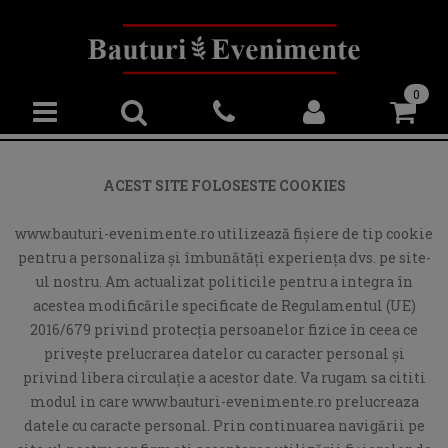
0
ACEST SITE FOLOSESTE COOKIES
www.bauturi-evenimente.ro utilizează fişiere de tip cookie
pentru a personaliza și îmbunătăți experiența dvs. pe site-
ul nostru. Am actualizat politicile pentru a integra în
acestea modificările specificate de Regulamentul (UE)
2016/679 privind protecția persoanelor fizice în ceea ce
privește prelucrarea datelor cu caracter personal și
privind libera circulație a acestor date. Va rugam sa cititi
modul in care www.bauturi-evenimente.ro prelucreaza
datele cu caracte personal. Prin continuarea navigării pe