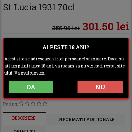
St Lucia 1931 70cl
301.50 lei
355.95 lei
AI PESTE 18 ANI?
Acest site se adreseaza strict persoanelor majore. Daca nu
ati implinit inca 18 ani, va rugam sa nu vizitati restul site-
ului. Va multumim.
Categoria:
Rom
DA
NU
Distribuie:
Rating:
DESCRIERE
INFORMATII ADITIONALE
OPINII (0)