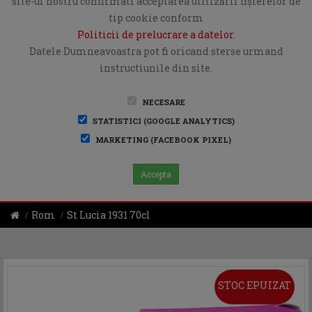
site-ul nostru confirmati acceptarea utilizării fişierelor de
tip cookie conform
Politicii de prelucrare a datelor
.
Datele Dumneavoastra pot fi oricand sterse urmand
instructiunile din site.
NECESARE
STATISTICI (GOOGLE ANALYTICS)
MARKETING (FACEBOOK PIXEL)
Accepta
Rom
St Lucia 1931 70cl
STOC EPUIZAT