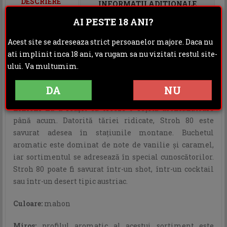
DESCRIERE
INFORMATII ADITIONALE
AI PESTE 18 ANI?
OPINII (0)
Acest site se adreseaza strict persoanelor majore. Daca nu
Istoria acestui rom datează din anul în anul 1832, când
ati implinit inca 18 ani, va rugam sa nu vizitati restul site-
Sebastian Stroh a creat sortimentul pentru prima dată.
ului. Va multumim.
De atunci popularitatea acestui rom austriac a continuat
să crească constant, ajungând să atingă nivelul de
DA
NU
simbol naţional. În ciuda numeroaselor încercări,
nimeni nu a reuşit să creeze o reţetă asemănătoare
până acum. Datorită tăriei ridicate, Stroh 80 este
savurat adesea în staţiunile montane. Buchetul
aromatic este dominat de note de vanilie şi caramel,
iar sortimentul se adresează în special cunoscătorilor.
Stroh 80 poate fi savurat într-un shot, într-un cocktail
sau într-un desert tipic austriac.
Culoare:
mahon
Miros:
profilul aromatic al acestui sortiment este