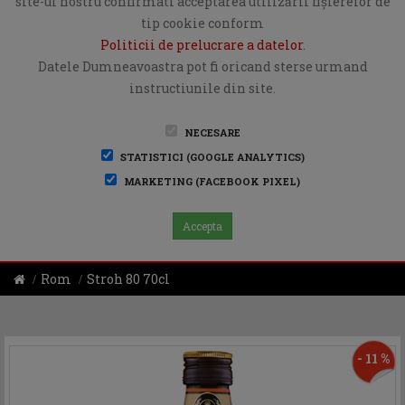
site-ul nostru confirmati acceptarea utilizării fişierelor de
tip cookie conform
Politicii de prelucrare a datelor
.
Datele Dumneavoastra pot fi oricand sterse urmand
instructiunile din site.
NECESARE
STATISTICI (GOOGLE ANALYTICS)
MARKETING (FACEBOOK PIXEL)
Accepta
Rom
Stroh 80 70cl
- 11 %