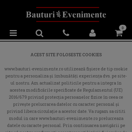
0
ACEST SITE FOLOSESTE COOKIES
www.bauturi-evenimente.ro utilizează fişiere de tip cookie
pentru a personaliza și îmbunătăți experiența dvs. pe site-
ul nostru. Am actualizat politicile pentru a integra în
acestea modificările specificate de Regulamentul (UE)
2016/679 privind protecția persoanelor fizice în ceea ce
privește prelucrarea datelor cu caracter personal și
privind libera circulație a acestor date. Va rugam sa cititi
modul in care www.bauturi-evenimente.ro prelucreaza
datele cu caracte personal. Prin continuarea navigării pe