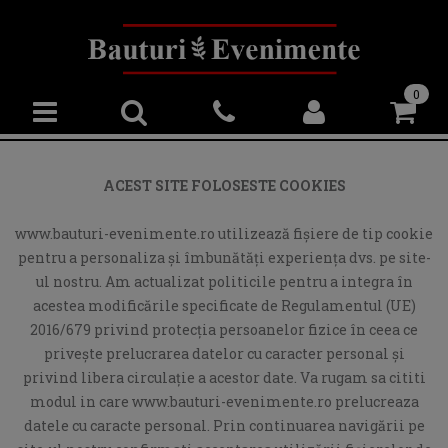
0
ACEST SITE FOLOSESTE COOKIES
www.bauturi-evenimente.ro utilizează fişiere de tip cookie
pentru a personaliza și îmbunătăți experiența dvs. pe site-
ul nostru. Am actualizat politicile pentru a integra în
acestea modificările specificate de Regulamentul (UE)
2016/679 privind protecția persoanelor fizice în ceea ce
privește prelucrarea datelor cu caracter personal și
privind libera circulație a acestor date. Va rugam sa cititi
modul in care www.bauturi-evenimente.ro prelucreaza
datele cu caracte personal. Prin continuarea navigării pe