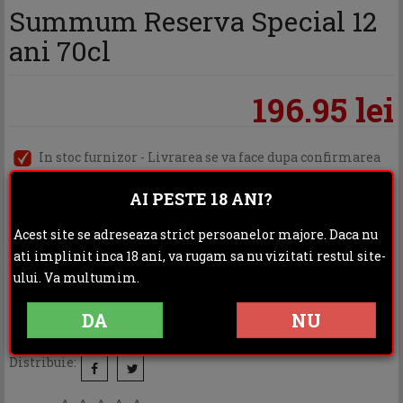
Summum Reserva Special 12
ani 70cl
196.95 lei
In stoc furnizor - Livrarea se va face dupa confirmarea
comenzii
AI PESTE 18 ANI?
Acest site se adreseaza strict persoanelor majore. Daca nu
ADAUGA IN COS
ati implinit inca 18 ani, va rugam sa nu vizitati restul site-
ului. Va multumim.
DA
NU
Categoria:
Rom
Distribuie: