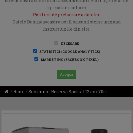
site-ul nostru confirmati acceptarea utilizării fişierelor de
tip cookie conform
Politicii de prelucrare a datelor
.
Datele Dumneavoastra pot fi oricand sterse urmand
instructiunile din site.
NECESARE
STATISTICI (GOOGLE ANALYTICS)
MARKETING (FACEBOOK PIXEL)
Accepta
Rom
Summum Reserva Special 12 ani 70cl